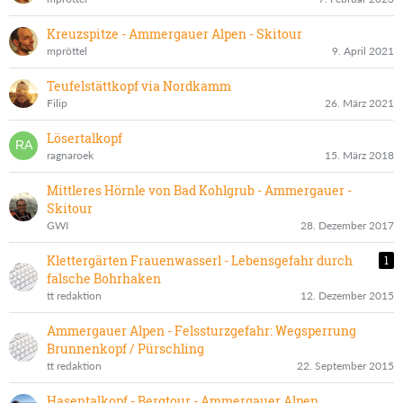
Kreuzspitze - Ammergauer Alpen - Skitour
mpröttel
9. April 2021
Teufelstättkopf via Nordkamm
Filip
26. März 2021
Lösertalkopf
ragnaroek
15. März 2018
Mittleres Hörnle von Bad Kohlgrub - Ammergauer -
Skitour
GWI
28. Dezember 2017
Klettergärten Frauenwasserl - Lebensgefahr durch
1
falsche Bohrhaken
tt redaktion
12. Dezember 2015
Ammergauer Alpen - Felssturzgefahr: Wegsperrung
Brunnenkopf / Pürschling
tt redaktion
22. September 2015
Hasentalkopf - Bergtour - Ammergauer Alpen