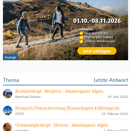
Thema
Letzte Antwort
Brunnenkopf - Bergtour - Ammergauer Alpen
Bernhard Admin
19. Mai 2024
Kienjoch Überschreitung (Kieneckspitz & Mittageck)
Oli39
25. Februar 2024
Ochsenälpleskopf - Skitour - Ammegauer Alpen
mpröttel
7. Februar 2023