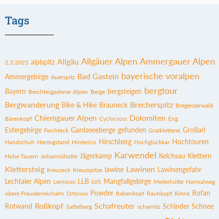
Tags
Allgäuer Alpen
Ammergauer Alpen
Allgäu
aiplspitz
2.3.2025
bayerische voralpen
Bad Gastein
Ammergebirge
Auerspitz
bergtour
Bayern
bergsteigen
Berchtesgadener Alpen
Berge
Bergwanderung
Brecherspitz
Bike & Hike
Brauneck
Bregenzerwald
Chiemgauer Alpen
Dolomiten
Bärenkopf
Cyclocross
Eng
Estergebirge
Gardaseeberge
gefunden
Großarl
Feichteck
Gratkletterei
Hirschberg
Hochtouren
Handschuh
Herzogstand
Hinterriss
Hochglückkar
Karwendel
Jägerkamp
Kelchsau
Klettern
Hohe Tauern
Johannishütte
Klettersteig
Lawinen
lawine
Lawinengefahr
Kreuzeck
Kreuzspitze
Lechtaler Alpen
LLB
Mangfallgebirge
Lermoos
LVS
Meilerhütte
Normalweg
Powder
Rofan
obere Freudenreichalm
Ortovox
Rabenkopf
Rauhkopf
Rinne
Roßkopf
Schafreuter
Rotwand
Schinder
Schnee
Sattelberg
scharnitz