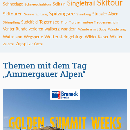
Skitour
Singletrail
Schneelage
Sellrain
Schneeschuhtour
Spitzingsee
Skitouren
Stubaier Alpen
Sonne
Spitzing
Steinberg
Tegernsee
Sudelfeld
Stümpfling
Tirol
Traithen
untere Freudenreichalm
Venter Runde
verloren
wallberg
wandern
Wandern mit Baby
Wanderung
Wettersteingebirge
Watzmann
Wegsperre
Wilder Kaiser
Winter
Zugspitze
Zillertal
Ötztal
Themen mit dem Tag
„Ammergauer Alpen“