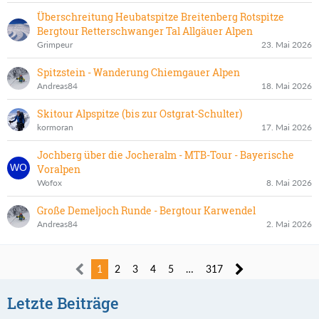
Überschreitung Heubatspitze Breitenberg Rotspitze
Bergtour Retterschwanger Tal Allgäuer Alpen
Grimpeur
23. Mai 2026
Spitzstein - Wanderung Chiemgauer Alpen
Andreas84
18. Mai 2026
Skitour Alpspitze (bis zur Ostgrat-Schulter)
kormoran
17. Mai 2026
Jochberg über die Jocheralm - MTB-Tour - Bayerische
Voralpen
Wofox
8. Mai 2026
Große Demeljoch Runde - Bergtour Karwendel
Andreas84
2. Mai 2026
1
2
3
4
5
…
317
Letzte Beiträge