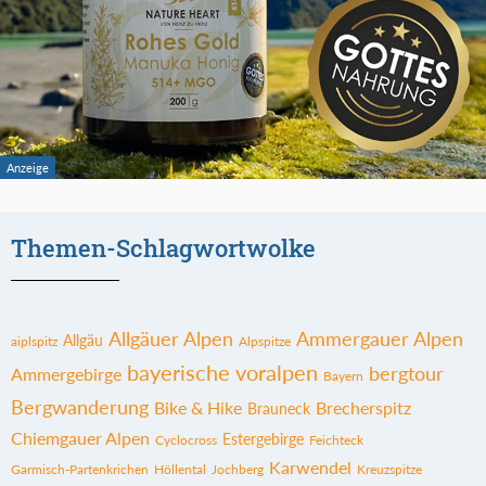
Themen-Schlagwortwolke
Allgäuer Alpen
Ammergauer Alpen
Allgäu
aiplspitz
Alpspitze
bayerische voralpen
bergtour
Ammergebirge
Bayern
Bergwanderung
Bike & Hike
Brecherspitz
Brauneck
Chiemgauer Alpen
Estergebirge
Cyclocross
Feichteck
Karwendel
Garmisch-Partenkrichen
Höllental
Jochberg
Kreuzspitze