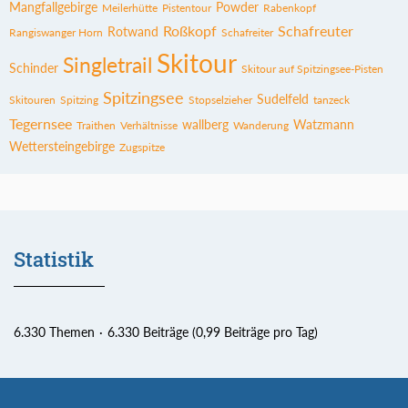
Mangfallgebirge
Powder
Meilerhütte
Pistentour
Rabenkopf
Roßkopf
Schafreuter
Rotwand
Rangiswanger Horn
Schafreiter
Skitour
Singletrail
Schinder
Skitour auf Spitzingsee-Pisten
Spitzingsee
Sudelfeld
Skitouren
Spitzing
Stopselzieher
tanzeck
Tegernsee
wallberg
Watzmann
Traithen
Verhältnisse
Wanderung
Wettersteingebirge
Zugspitze
Statistik
6.330 Themen
6.330 Beiträge (0,99 Beiträge pro Tag)