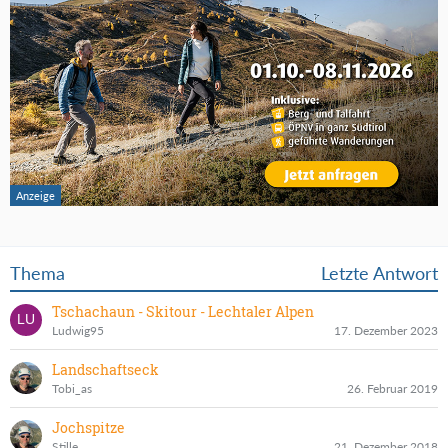
Thema
Letzte Antwort
Tschachaun - Skitour - Lechtaler Alpen
Ludwig95
17. Dezember 2023
Landschaftseck
Tobi_as
26. Februar 2019
Jochspitze
Stille
21. Dezember 2018