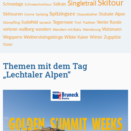
Skitour
Singletrail
Schneelage
Sellrain
Schneeschuhtour
Spitzingsee
Skitouren
Stubaier Alpen
Sonne
Spitzing
Stopselzieher
Tegernsee
Sudelfeld
Venter Runde
Stümpfling
tanzeck
Tirol
Traithen
verloren
wallberg
wandern
Watzmann
Wandern mit Baby
Wanderung
Wettersteingebirge
Wegsperre
Wilder Kaiser
Winter
Zugspitze
Ötztal
Themen mit dem Tag
„Lechtaler Alpen“