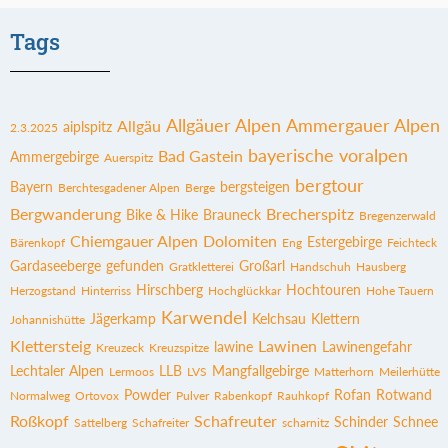
Tags
Allgäuer Alpen
Ammergauer Alpen
Allgäu
aiplspitz
2.3.2025
bayerische voralpen
Bad Gastein
Ammergebirge
Auerspitz
bergtour
Bayern
bergsteigen
Berchtesgadener Alpen
Berge
Bergwanderung
Brecherspitz
Bike & Hike
Brauneck
Bregenzerwald
Chiemgauer Alpen
Dolomiten
Estergebirge
Bärenkopf
Eng
Feichteck
Gardaseeberge
gefunden
Großarl
Gratkletterei
Handschuh
Hausberg
Hirschberg
Hochtouren
Herzogstand
Hinterriss
Hochglückkar
Hohe Tauern
Karwendel
Jägerkamp
Kelchsau
Klettern
Johannishütte
Klettersteig
Lawinen
lawine
Lawinengefahr
Kreuzeck
Kreuzspitze
Lechtaler Alpen
LLB
Mangfallgebirge
Lermoos
LVS
Matterhorn
Meilerhütte
Powder
Rofan
Rotwand
Normalweg
Ortovox
Pulver
Rabenkopf
Rauhkopf
Roßkopf
Schafreuter
Schinder
Schnee
Sattelberg
Schafreiter
scharnitz