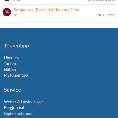
Bergtouren (II) von der Hanauer Hütte
Bri
28. Juli 2016
Tourentipp
Über uns
Touren
Hütten
MyTourentipp
Service
Wetter & Lawinenlage
Bergjournal
Gipfelkonferenz