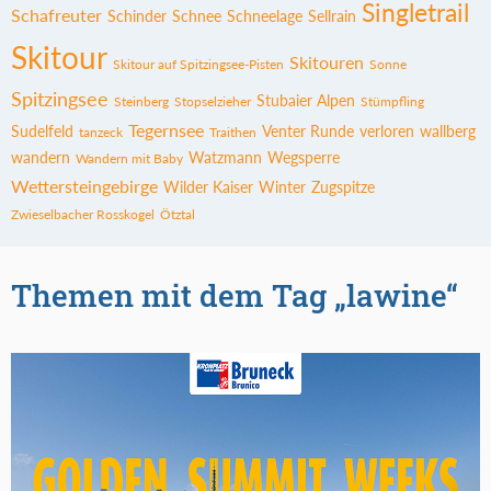
Singletrail
Schafreuter
Schinder
Schnee
Schneelage
Sellrain
Skitour
Skitouren
Skitour auf Spitzingsee-Pisten
Sonne
Spitzingsee
Stubaier Alpen
Steinberg
Stopselzieher
Stümpfling
Tegernsee
Sudelfeld
Venter Runde
verloren
wallberg
tanzeck
Traithen
wandern
Watzmann
Wegsperre
Wandern mit Baby
Wettersteingebirge
Wilder Kaiser
Winter
Zugspitze
Zwieselbacher Rosskogel
Ötztal
Themen mit dem Tag „lawine“