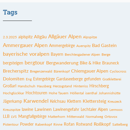
Tags
Allgäuer Alpen
Allgäu
aiplspitz
2.3.2025
Alpspitze
Ammergauer Alpen
Bad Gastein
Ammergebirge
Auerspitz
bayerische voralpen
Bayern
Berchtesgadener Alpen
Berge
bergtour
Bergwanderung
bergsteigen
Bike & Hike
Brauneck
Brecherspitz
Chiemgauer Alpen
Bregenzerwald
Bärenkopf
Cyclocross
Dolomiten
Estergebirge
Gardaseeberge
gefunden
Eng
Gratkletterei
Großarl
Hirschberg
Handschuh
Hausberg
Herzogstand
Hinterriss
Hochtouren
Hochglückkar
Hohe Tauern
Höllental
isenthal
Johannishütte
Karwendel
Klettersteig
Jägerkamp
Kelchsau
Klettern
Kreuzeck
Lawinen
lawine
Lawinengefahr
Lechtaler Alpen
Kreuzspitze
Lermoos
LLB
Mangfallgebirge
LVS
Matterhorn
Mittenwald
Normalweg
Ortovox
Roßkopf
Powder
Rofan
Rotwand
Pistentour
Rabenkopf
Rinne
Sattelberg