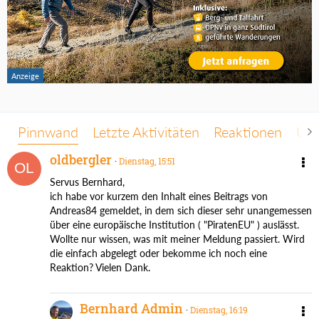
Pinnwand
Letzte Aktivitäten
Reaktionen
Übe
oldbergler
Dienstag, 15:51
Servus Bernhard,
ich habe vor kurzem den Inhalt eines Beitrags von
Andreas84 gemeldet, in dem sich dieser sehr unangemessen
über eine europäische Institution ( "PiratenEU" ) auslässt.
Wollte nur wissen, was mit meiner Meldung passiert. Wird
die einfach abgelegt oder bekomme ich noch eine
Reaktion? Vielen Dank.
Bernhard Admin
Dienstag, 16:19