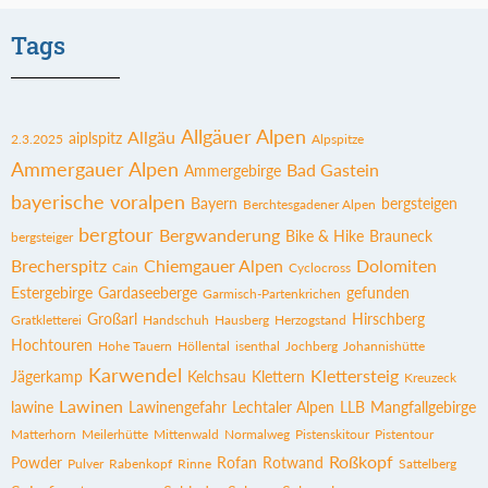
Tags
Allgäuer Alpen
Allgäu
aiplspitz
2.3.2025
Alpspitze
Ammergauer Alpen
Bad Gastein
Ammergebirge
bayerische voralpen
Bayern
bergsteigen
Berchtesgadener Alpen
bergtour
Bergwanderung
Bike & Hike
Brauneck
bergsteiger
Brecherspitz
Chiemgauer Alpen
Dolomiten
Cain
Cyclocross
Estergebirge
Gardaseeberge
gefunden
Garmisch-Partenkrichen
Großarl
Hirschberg
Gratkletterei
Handschuh
Hausberg
Herzogstand
Hochtouren
Hohe Tauern
Höllental
isenthal
Jochberg
Johannishütte
Karwendel
Klettersteig
Jägerkamp
Kelchsau
Klettern
Kreuzeck
Lawinen
lawine
Lawinengefahr
Lechtaler Alpen
LLB
Mangfallgebirge
Matterhorn
Meilerhütte
Mittenwald
Normalweg
Pistenskitour
Pistentour
Roßkopf
Powder
Rofan
Rotwand
Pulver
Rabenkopf
Rinne
Sattelberg