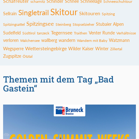
Schafreuter
Schinder
Schnee
Schneelage
scharnitz
Schneeschuhtour
Skitour
Singletrail
Skitouren
Sellrain
Spitzing
Spitzingsee
Stubaier Alpen
Spitzingsattel
Steinberg
Stopselzieher
Tegernsee
Sudelfeld
Venter Runde
Südtirol
tanzeck
Traithen
Verhältnisse
verloren
wallberg
wandern
Watzmann
Walchensee
Wandern mit Baby
Wettersteingebirge
Wegsperre
Wilder Kaiser
Winter
Zillertal
Zugspitze
Ötztal
Themen mit dem Tag „Bad
Gastein“