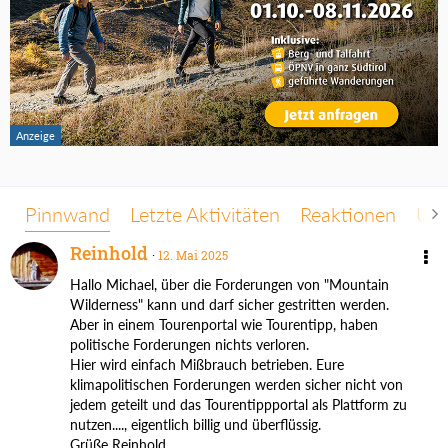
Pinnwand
Letzte Aktivitäten
Reaktionen
Übe
Reinhold
12. Mai 2025
Hallo Michael, über die Forderungen von "Mountain
Wilderness" kann und darf sicher gestritten werden.
Aber in einem Tourenportal wie Tourentipp, haben
politische Forderungen nichts verloren.
Hier wird einfach Mißbrauch betrieben. Eure
klimapolitischen Forderungen werden sicher nicht von
jedem geteilt und das Tourentippportal als Plattform zu
nutzen...., eigentlich billig und überflüssig.
Grüße Reinhold