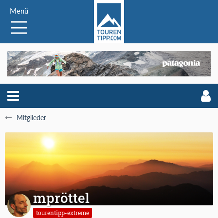
Menü
Mitglieder
mpröttel
tourentipp-extreme