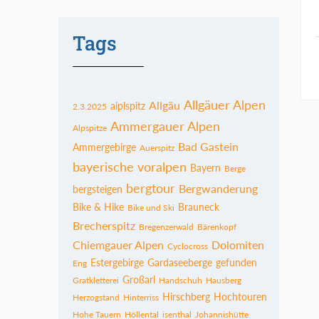
Tags
Allgäuer Alpen
Allgäu
aiplspitz
2.3.2025
Ammergauer Alpen
Alpspitze
Bad Gastein
Ammergebirge
Auerspitz
bayerische voralpen
Bayern
Berge
bergtour
Bergwanderung
bergsteigen
Bike & Hike
Brauneck
Bike und Ski
Brecherspitz
Bregenzerwald
Bärenkopf
Chiemgauer Alpen
Dolomiten
Cyclocross
Estergebirge
Gardaseeberge
gefunden
Eng
Großarl
Gratkletterei
Handschuh
Hausberg
Hirschberg
Hochtouren
Herzogstand
Hinterriss
Hohe Tauern
Höllental
isenthal
Johannishütte