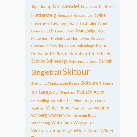
Karwendel
Jägerkamp
Kelchsau
Klettern
Klettersteig
lawine
Kreuzeck
Kreuzspitze
Lawinen
Lawinengefahr
Lechtaler Alpen
LLB
Mangfallgebirge
Lermoos
Lodron
LVS
Matterhorn
Meilerhütte
Normalweg
Ortovox
Powder
Rofan
Pistentour
Pulver
Rabenkopf
Roßkopf
Schafreuter
Rotwand
Schinder
Schnee
Schneelage
Sellrain
Schneeschuhtour
Skitour
Singletrail
Skitouren
Skitour auf Spitzingsee-Pisten
Sonne
Spitzingsee
Stubaier Alpen
Steinberg
Tegernsee
Sudelfeld
Stümpfling
Südtirol
Venter Runde
verloren
Traithen
Verhältnisse
wallberg
wandern
Wandern mit Baby
Watzmann
Wegsperre
Wanderung
Wettersteingebirge
Wilder Kaiser
Winter