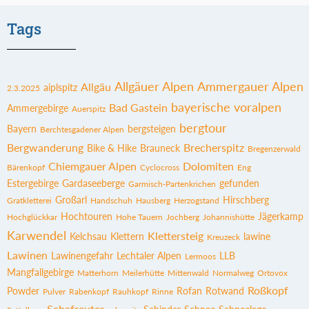
Tags
Allgäuer Alpen
Ammergauer Alpen
Allgäu
aiplspitz
2.3.2025
bayerische voralpen
Bad Gastein
Ammergebirge
Auerspitz
bergtour
Bayern
bergsteigen
Berchtesgadener Alpen
Bergwanderung
Brecherspitz
Bike & Hike
Brauneck
Bregenzerwald
Chiemgauer Alpen
Dolomiten
Bärenkopf
Cyclocross
Eng
Estergebirge
Gardaseeberge
gefunden
Garmisch-Partenkrichen
Großarl
Hirschberg
Gratkletterei
Handschuh
Hausberg
Herzogstand
Hochtouren
Jägerkamp
Hochglückkar
Hohe Tauern
Jochberg
Johannishütte
Karwendel
Klettersteig
Kelchsau
Klettern
lawine
Kreuzeck
Lawinen
Lawinengefahr
Lechtaler Alpen
LLB
Lermoos
Mangfallgebirge
Matterhorn
Meilerhütte
Mittenwald
Normalweg
Ortovox
Roßkopf
Powder
Rofan
Rotwand
Pulver
Rabenkopf
Rauhkopf
Rinne
Schafreuter