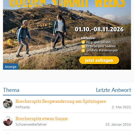
Thema
Letzte Antwort
Brecherspitz Bergwanderung am Spitzingsee
MrToasty
2. Mai 2021
Brecherspitz etwas Sonne
Schoenwetterfahrer
25. Januar 2016