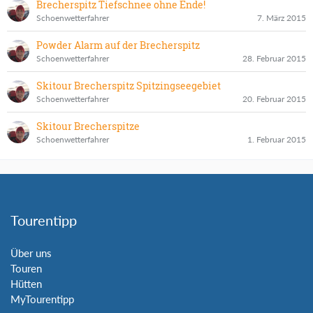
Brecherspitz Tiefschnee ohne Ende!
Schoenwetterfahrer
7. März 2015
Powder Alarm auf der Brecherspitz
Schoenwetterfahrer
28. Februar 2015
Skitour Brecherspitz Spitzingseegebiet
Schoenwetterfahrer
20. Februar 2015
Skitour Brecherspitze
Schoenwetterfahrer
1. Februar 2015
Tourentipp
Über uns
Touren
Hütten
MyTourentipp