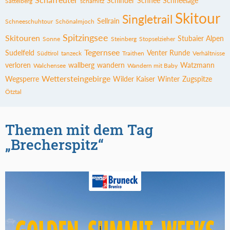
Schinder
Schnee
Schneelage
Sattelberg
scharnitz
Skitour
Singletrail
Sellrain
Schneeschuhtour
Schönalmjoch
Spitzingsee
Skitouren
Stubaier Alpen
Sonne
Steinberg
Stopselzieher
Tegernsee
Sudelfeld
Venter Runde
Südtirol
tanzeck
Traithen
Verhältnisse
verloren
wallberg
wandern
Watzmann
Walchensee
Wandern mit Baby
Wettersteingebirge
Wegsperre
Wilder Kaiser
Winter
Zugspitze
Ötztal
Themen mit dem Tag
„Brecherspitz“