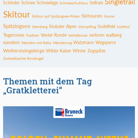
Singletrail
Schinder
Schnee
Schneelage
Sellrain
Schneeschuhtour
Skitour
Skitouren
Skitour auf Spitzingsee-Pisten
Sonne
Spitzingsee
Stubaier Alpen
Sudelfeld
Steinberg
Stümpfling
Südtirol
Tegernsee
Venter Runde
verloren
wallberg
Traithen
Verhältnisse
wandern
Watzmann
Wegsperre
Wandern mit Baby
Wanderung
Wettersteingebirge
Wilder Kaiser
Winter
Zugspitze
Zwieselbacher Rosskogel
Themen mit dem Tag
„Gratkletterei“