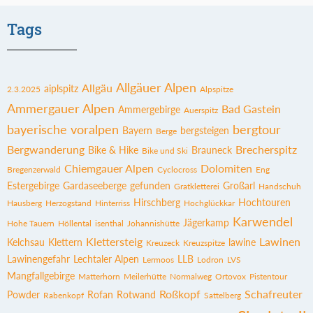
Tags
Allgäuer Alpen
Allgäu
aiplspitz
2.3.2025
Alpspitze
Ammergauer Alpen
Bad Gastein
Ammergebirge
Auerspitz
bayerische voralpen
bergtour
Bayern
bergsteigen
Berge
Bergwanderung
Brecherspitz
Bike & Hike
Brauneck
Bike und Ski
Chiemgauer Alpen
Dolomiten
Bregenzerwald
Cyclocross
Eng
Estergebirge
Gardaseeberge
gefunden
Großarl
Gratkletterei
Handschuh
Hirschberg
Hochtouren
Hausberg
Herzogstand
Hinterriss
Hochglückkar
Karwendel
Jägerkamp
Hohe Tauern
Höllental
isenthal
Johannishütte
Klettersteig
Lawinen
Kelchsau
Klettern
lawine
Kreuzeck
Kreuzspitze
Lawinengefahr
Lechtaler Alpen
LLB
Lermoos
Lodron
LVS
Mangfallgebirge
Matterhorn
Meilerhütte
Normalweg
Ortovox
Pistentour
Roßkopf
Schafreuter
Powder
Rofan
Rotwand
Rabenkopf
Sattelberg