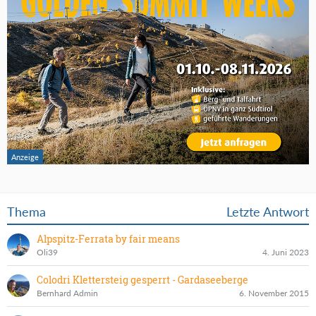
Thema
Letzte Antwort
Alpspitz-Ferrata by fair means
Oli39
4. Juni 2023
Colodri Klettersteig gesperrt - Gardaseeberge
Bernhard Admin
6. November 2015