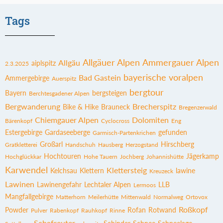
Tags
Allgäuer Alpen
Ammergauer Alpen
Allgäu
aiplspitz
2.3.2025
bayerische voralpen
Bad Gastein
Ammergebirge
Auerspitz
bergtour
Bayern
bergsteigen
Berchtesgadener Alpen
Bergwanderung
Brecherspitz
Bike & Hike
Brauneck
Bregenzerwald
Chiemgauer Alpen
Dolomiten
Bärenkopf
Cyclocross
Eng
Estergebirge
Gardaseeberge
gefunden
Garmisch-Partenkrichen
Großarl
Hirschberg
Gratkletterei
Handschuh
Hausberg
Herzogstand
Hochtouren
Jägerkamp
Hochglückkar
Hohe Tauern
Jochberg
Johannishütte
Karwendel
Klettersteig
Kelchsau
Klettern
lawine
Kreuzeck
Lawinen
Lawinengefahr
Lechtaler Alpen
LLB
Lermoos
Mangfallgebirge
Matterhorn
Meilerhütte
Mittenwald
Normalweg
Ortovox
Roßkopf
Powder
Rofan
Rotwand
Pulver
Rabenkopf
Rauhkopf
Rinne
Schafreuter