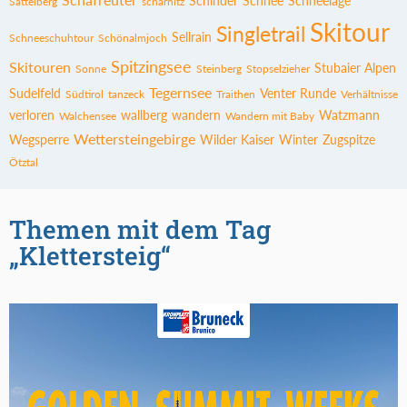
Schinder
Schnee
Schneelage
Sattelberg
scharnitz
Skitour
Singletrail
Sellrain
Schneeschuhtour
Schönalmjoch
Spitzingsee
Skitouren
Stubaier Alpen
Sonne
Steinberg
Stopselzieher
Tegernsee
Sudelfeld
Venter Runde
Südtirol
tanzeck
Traithen
Verhältnisse
verloren
wallberg
wandern
Watzmann
Walchensee
Wandern mit Baby
Wettersteingebirge
Wegsperre
Wilder Kaiser
Winter
Zugspitze
Ötztal
Themen mit dem Tag
„Klettersteig“