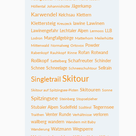
Jägerkamp
Höllental
Johannishütte
Karwendel
Kelchsau
Klettern
Klettersteig
Lawinen
lawine
Kreuzeck
Lawinengefahr
Lechtaler Alpen
LLB
Lermoos
Mangfallgebirge
Lodron
Matterhorn
Meilerhütte
Powder
Mittenwald
Normalweg
Ortovox
Rofan
Rotwand
Rabenkopf
Rauhkopf
Rinne
Roßkopf
Schafreuter
Schinder
Sattelberg
Schnee
Schneelage
Sellrain
Schneeschuhtour
Skitour
Singletrail
Skitouren
Skitour auf Spitzingsee-Pisten
Sonne
Spitzingsee
Steinberg
Stopselzieher
Tegernsee
Stubaier Alpen
Sudelfeld
Südtirol
Venter Runde
verloren
Traithen
Verhältnisse
wallberg
wandern
Wandern mit Baby
Watzmann
Wegsperre
Wanderung