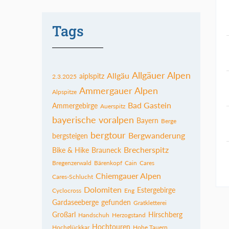
Tags
Allgäuer Alpen
Allgäu
aiplspitz
2.3.2025
Ammergauer Alpen
Alpspitze
Bad Gastein
Ammergebirge
Auerspitz
bayerische voralpen
Bayern
Berge
bergtour
Bergwanderung
bergsteigen
Brecherspitz
Bike & Hike
Brauneck
Bregenzerwald
Bärenkopf
Cain
Cares
Chiemgauer Alpen
Cares-Schlucht
Dolomiten
Estergebirge
Cyclocross
Eng
Gardaseeberge
gefunden
Gratkletterei
Großarl
Hirschberg
Handschuh
Herzogstand
Hochtouren
Hochglückkar
Hohe Tauern