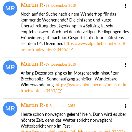
Martin R
18. Dezember 2015
Noch auf der Suche nach einem Wandertipp für das
kommende Wochenende? Die einfache und kurze
Überschreitung des Jägerkamp im #Spitzing ist sehr
empfehlenswert. Auch bei den derzeitigen Bedingungen des
Frühwinters gut machbar. Gespurt ist die Tour spätestens
seit dem 04. Dezember.
https://www.alpinfieber.net/ue…8-
m-im-fruehwinter-23465/
Martin R
17. Dezember 2015
Anfang Dezember ging es im Morgenschein hinauf zur
Brecherspitz - Sonnenaufgang genießen. Wunderbare
Winterwanderung.
https://www.alpinfieber.net/ue…3-m-im-
fruehwinter-23463/
Martin R
5. September 2015
Heute schon norwegisch gelernt? Nein. Dann wird es aber
höchste Zeit, denn das Wetter spricht norwegisch!
Wetterbericht yr.no im Test -
https://www.alpinfieber.net/ni…icht-yr-no-im-test-23203/