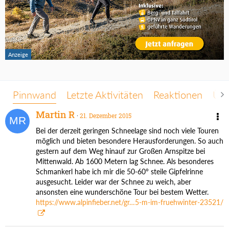
Pinnwand
Letzte Aktivitäten
Reaktionen
Übe
Martin R
21. Dezember 2015
Bei der derzeit geringen Schneelage sind noch viele Touren
möglich und bieten besondere Herausforderungen. So auch
gestern auf dem Weg hinauf zur Großen Arnspitze bei
Mittenwald. Ab 1600 Metern lag Schnee. Als besonderes
Schmankerl habe ich mir die 50-60° steile Gipfelrinne
ausgesucht. Leider war der Schnee zu weich, aber
ansonsten eine wunderschöne Tour bei bestem Wetter.
https://www.alpinfieber.net/gr…5-m-im-fruehwinter-23521/