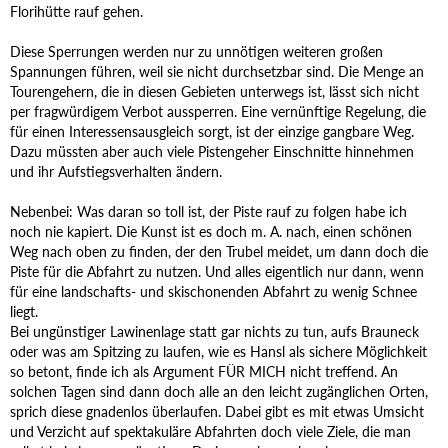
Florihütte rauf gehen.
Diese Sperrungen werden nur zu unnötigen weiteren großen
Spannungen führen, weil sie nicht durchsetzbar sind. Die Menge an
Tourengehern, die in diesen Gebieten unterwegs ist, lässt sich nicht
per fragwürdigem Verbot aussperren. Eine vernünftige Regelung, die
für einen Interessensausgleich sorgt, ist der einzige gangbare Weg.
Dazu müssten aber auch viele Pistengeher Einschnitte hinnehmen
und ihr Aufstiegsverhalten ändern.
Nebenbei: Was daran so toll ist, der Piste rauf zu folgen habe ich
noch nie kapiert. Die Kunst ist es doch m. A. nach, einen schönen
Weg nach oben zu finden, der den Trubel meidet, um dann doch die
Piste für die Abfahrt zu nutzen. Und alles eigentlich nur dann, wenn
für eine landschafts- und skischonenden Abfahrt zu wenig Schnee
liegt.
Bei ungünstiger Lawinenlage statt gar nichts zu tun, aufs Brauneck
oder was am Spitzing zu laufen, wie es Hansl als sichere Möglichkeit
so betont, finde ich als Argument FÜR MICH nicht treffend. An
solchen Tagen sind dann doch alle an den leicht zugänglichen Orten,
sprich diese gnadenlos überlaufen. Dabei gibt es mit etwas Umsicht
und Verzicht auf spektakuläre Abfahrten doch viele Ziele, die man