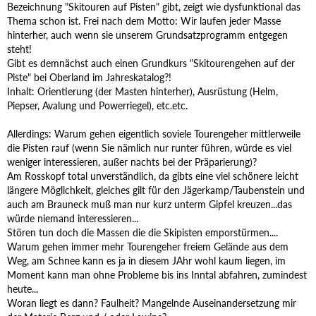
Bezeichnung "Skitouren auf Pisten" gibt, zeigt wie dysfunktional das
Thema schon ist. Frei nach dem Motto: Wir laufen jeder Masse
hinterher, auch wenn sie unserem Grundsatzprogramm entgegen
steht!
Gibt es demnächst auch einen Grundkurs "Skitourengehen auf der
Piste" bei Oberland im Jahreskatalog?!
Inhalt: Orientierung (der Masten hinterher), Ausrüstung (Helm,
Piepser, Avalung und Powerriegel), etc.etc.
Allerdings: Warum gehen eigentlich soviele Tourengeher mittlerweile
die Pisten rauf (wenn Sie nämlich nur runter führen, würde es viel
weniger interessieren, außer nachts bei der Präparierung)?
Am Rosskopf total unverständlich, da gibts eine viel schönere leicht
längere Möglichkeit, gleiches gilt für den Jägerkamp/Taubenstein und
auch am Brauneck muß man nur kurz unterm Gipfel kreuzen...das
würde niemand interessieren...
Stören tun doch die Massen die die Skipisten emporstürmen....
Warum gehen immer mehr Tourengeher freiem Gelände aus dem
Weg, am Schnee kann es ja in diesem JAhr wohl kaum liegen, im
Moment kann man ohne Probleme bis ins Inntal abfahren, zumindest
heute...
Woran liegt es dann? Faulheit? Mangelnde Auseinandersetzung mir