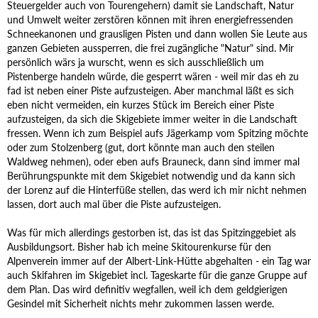
Steuergelder auch von Tourengehern) damit sie Landschaft, Natur
und Umwelt weiter zerstören können mit ihren energiefressenden
Schneekanonen und grausligen Pisten und dann wollen Sie Leute aus
ganzen Gebieten aussperren, die frei zugängliche "Natur" sind. Mir
persönlich wärs ja wurscht, wenn es sich ausschließlich um
Pistenberge handeln würde, die gesperrt wären - weil mir das eh zu
fad ist neben einer Piste aufzusteigen. Aber manchmal läßt es sich
eben nicht vermeiden, ein kurzes Stück im Bereich einer Piste
aufzusteigen, da sich die Skigebiete immer weiter in die Landschaft
fressen. Wenn ich zum Beispiel aufs Jägerkamp vom Spitzing möchte
oder zum Stolzenberg (gut, dort könnte man auch den steilen
Waldweg nehmen), oder eben aufs Brauneck, dann sind immer mal
Berührungspunkte mit dem Skigebiet notwendig und da kann sich
der Lorenz auf die Hinterfüße stellen, das werd ich mir nicht nehmen
lassen, dort auch mal über die Piste aufzusteigen.
Was für mich allerdings gestorben ist, das ist das Spitzinggebiet als
Ausbildungsort. Bisher hab ich meine Skitourenkurse für den
Alpenverein immer auf der Albert-Link-Hütte abgehalten - ein Tag war
auch Skifahren im Skigebiet incl. Tageskarte für die ganze Gruppe auf
dem Plan. Das wird definitiv wegfallen, weil ich dem geldgierigen
Gesindel mit Sicherheit nichts mehr zukommen lassen werde.