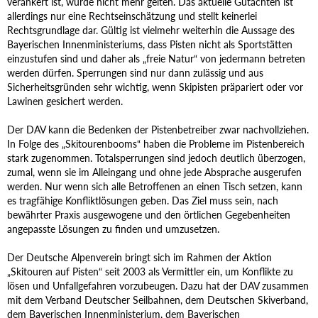
verankert ist, würde nicht mehr gelten. Das aktuelle Gutachten ist
allerdings nur eine Rechtseinschätzung und stellt keinerlei
Rechtsgrundlage dar. Gültig ist vielmehr weiterhin die Aussage des
Bayerischen Innenministeriums, dass Pisten nicht als Sportstätten
einzustufen sind und daher als „freie Natur“ von jedermann betreten
werden dürfen. Sperrungen sind nur dann zulässig und aus
Sicherheitsgründen sehr wichtig, wenn Skipisten präpariert oder vor
Lawinen gesichert werden.
Der DAV kann die Bedenken der Pistenbetreiber zwar nachvollziehen.
In Folge des „Skitourenbooms“ haben die Probleme im Pistenbereich
stark zugenommen. Totalsperrungen sind jedoch deutlich überzogen,
zumal, wenn sie im Alleingang und ohne jede Absprache ausgerufen
werden. Nur wenn sich alle Betroffenen an einen Tisch setzen, kann
es tragfähige Konfliktlösungen geben. Das Ziel muss sein, nach
bewährter Praxis ausgewogene und den örtlichen Gegebenheiten
angepasste Lösungen zu finden und umzusetzen.
Der Deutsche Alpenverein bringt sich im Rahmen der Aktion
„Skitouren auf Pisten“ seit 2003 als Vermittler ein, um Konflikte zu
lösen und Unfallgefahren vorzubeugen. Dazu hat der DAV zusammen
mit dem Verband Deutscher Seilbahnen, dem Deutschen Skiverband,
dem Bayerischen Innenministerium, dem Bayerischen