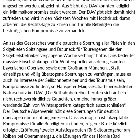
angesehen werden, abgelehnt. Aus Sicht des DAV konnten lediglich
ein Minimalkompromiss erzielt werden. Der DAV gibt sich damit nicht
zufrieden und wird in den nächsten Wochen mit Hochdruck daran
arbeiten, die Rechts-lage zu klären und für alle Beteiligten die
bestmöglichen Kompromisse zu verhandeln.
Anlass des Gespräches war die pauschale Sperrung aller Pisten in den
Skigebieten Spitzingsee und Brauneck für Tourengeher, die der
Skigebietsbetreiber vergangene Woche verhängt hatte. Dies bedeutet
massive Einschränkungen für Wintersportler aus dem gesamten
bayerischen Oberland sowie dem Großraum München. „Statt
einseitige und völlig überzogene Sperrungen zu verhängen, muss es
auch im Interesse der Seilbahnbetreiber und des Tourismus sein,
Kompromisse zu finden“, so Hanspeter Mair, Geschäftsbereichsleiter
Naturschutz im DAV. „Die Seilbahnbetreiber berufen sich auf ein
nicht rechtsverbindliches Gutachten, um eine immer größer
werdende Zahl von Wintersportlern kategorisch auszuschließen“.
Der Deutsche Alpenverein hält diese Sperrungen für deutlich
überzogen und nicht angemessen. Dass es möglich ist, akzeptable
Kompromisse für alle Beteiligten zu finden, zeigen z.B. die kürzlich
erfolgte „Eröffnung“ zweier Aufstiegsrouten für Skitourengeher am
Kolben bei Oberammergau, die Lösungen für das Hörnle (Bad