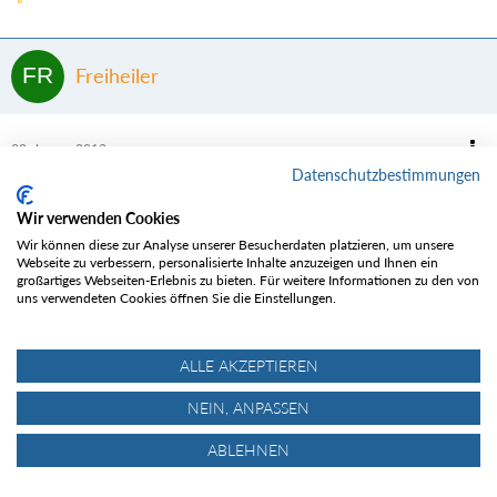
Freiheiler
30. Januar 2012
Datenschutzbestimmungen
Hallo,
Wir verwenden Cookies
die Garmischer Skitourensportler setzen sich aktiv für das freie Recht
Wir können diese zur Analyse unserer Besucherdaten platzieren, um unsere
zur Betretung der Freien Natur ein.
Webseite zu verbessern, personalisierte Inhalte anzuzeigen und Ihnen ein
großartiges Webseiten-Erlebnis zu bieten. Für weitere Informationen zu den von
uns verwendeten Cookies öffnen Sie die Einstellungen.
Auf unserer Jahreshauptversammlung am 11.01.12 wurden unter
anderem einstimmig beschlossen eine Demonstration im Classic
Skigebiet zu veranstalten.
ALLE AKZEPTIEREN
Die Demo richtet sich gegen die eigenmächtige, der Bayerischen
NEIN, ANPASSEN
Verfassung und dem Bayerischen Naturschutzgesetz
zuwiderhandelnde Sperrung der freien Natur im Classic Skigebiet für
ABLEHNEN
Tourengeher durch die Zugspitzbahn.