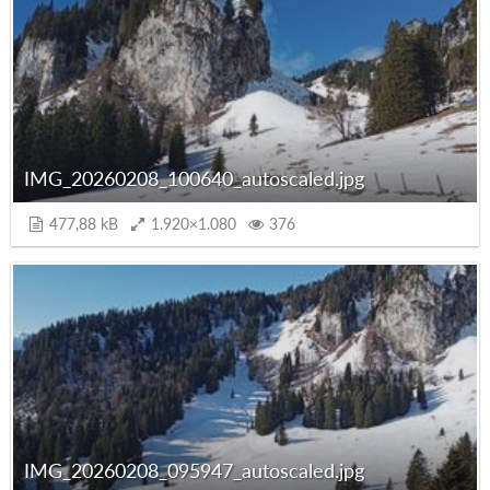
IMG_20260208_100640_autoscaled.jpg
477,88 kB
1.920×1.080
376
IMG_20260208_095947_autoscaled.jpg