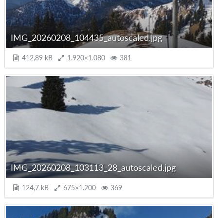
IMG_20260208_104435_autoscaled.jpg
412,89 kB
1.920×1.080
381
IMG_20260208_103113_28_autoscaled.jpg
124,7 kB
675×1.200
369