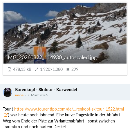
IMG_20260322_114930_autoscaled.jpg
478,13 kB
1.920×1.080
299
Bärenkopf - Skitour - Karwendel
mane
7. März 2026
Tour (
https://www.tourentipp.com/de/…renkopf-skitour_1522.html
) war heute noch lohnend. Eine kurze Tragestelle in der Abfahrt -
Weg vom Ende der Piste zur Variantenabfahrt - sonst zwischen
Traumfirn und noch hartem Deckel.