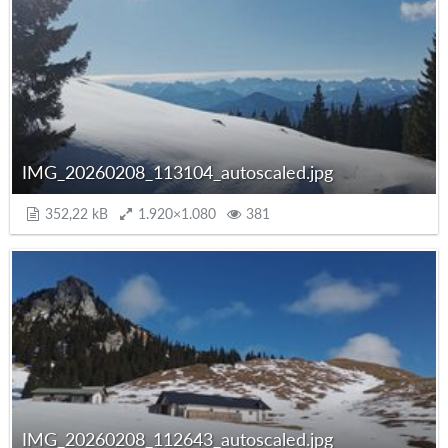
IMG_20260208_113104_autoscaled.jpg
352,22 kB
1.920×1.080
381
IMG_20260208_112643_autoscaled.jpg