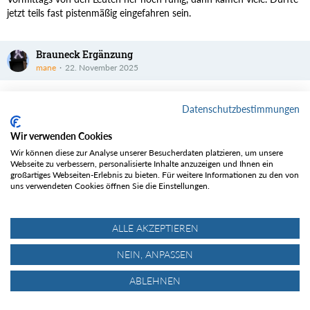
jetzt teils fast pistenmäßig eingefahren sein.
Brauneck Ergänzung
mane
22. November 2025
(frei nach L. Thoma)
Datenschutzbestimmungen
Im Woid is ned staad,
Wir verwenden Cookies
Gar koa Weg is vawaht,
Wir können diese zur Analyse unserer Besucherdaten platzieren, um unsere
Nur die Pistn verschnie'm,
Webseite zu verbessern, personalisierte Inhalte anzuzeigen und Ihnen ein
Is de Schneekanon g'wen.
großartiges Webseiten-Erlebnis zu bieten. Für weitere Informationen zu den von
uns verwendeten Cookies öffnen Sie die Einstellungen.
Hearst d'as z'weiters im Woid,
Wia da Schnee obafoid,
Wia de Schneekanon faucht,
ALLE AKZEPTIEREN
Weil's vom Weiß no was braucht.
NEIN, ANPASSEN
ABLEHNEN
Fazit: Garland kann man mit Steinski machen, muss man aber auch
ertragen.