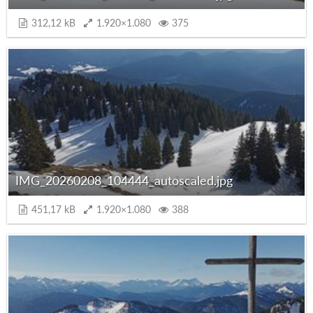
312,12 kB
1.920×1.080
375
IMG_20260208_104444_autoscaled.jpg
451,17 kB
1.920×1.080
388