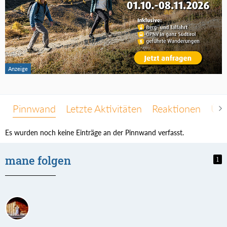
Pinnwand
Letzte Aktivitäten
Reaktionen
Übe
Es wurden noch keine Einträge an der Pinnwand verfasst.
mane folgen
1