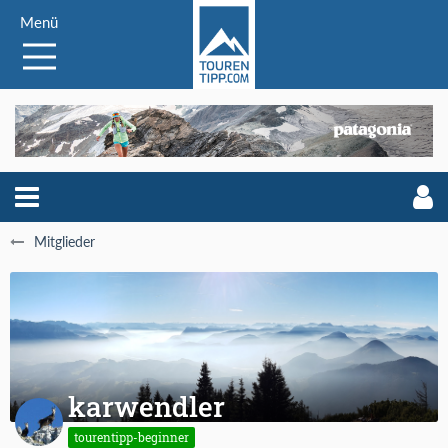
Menü
Mitglieder
karwendler
tourentipp-beginner