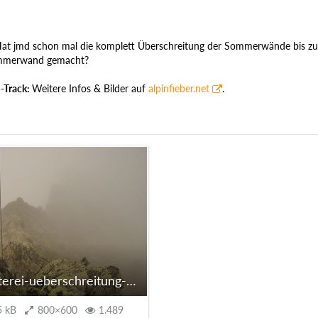
at jmd schon mal die komplett Überschreitung der Sommerwände bis zu
mmerwand gemacht?
S-Track:
Weitere Infos & Bilder auf
alpinfieber.net
.
gratkletterei-ueberschreitung-sommerwaende-stubai6.JPG
5 kB
800×600
1.489