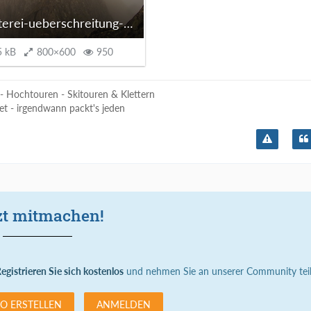
gratkletterei-ueberschreitung-sommerwaende-stubai10.JPG
5 kB
800×600
950
 - Hochtouren - Skitouren & Klettern
net - irgendwann packt's jeden
zt mitmachen!
egistrieren Sie sich kostenlos
und nehmen Sie an unserer Community teil
O ERSTELLEN
ANMELDEN