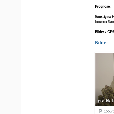
Prognose:
Sonstiges:
H
Inneren So
Bilder / GP
Bilder
155,7