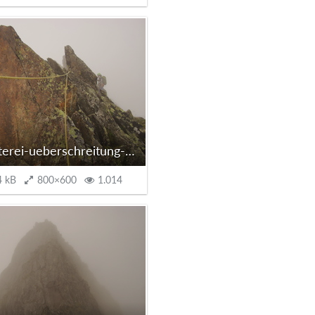
gratkletterei-ueberschreitung-sommerwaende-stubai7.JPG
4 kB
800×600
1.014