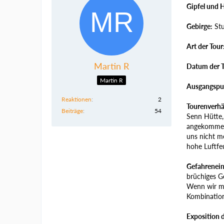
Gipfel und 
Gebirge:
Stu
Art der Tour
Martin R
Datum der T
Martin R
Ausgangspu
Reaktionen
2
Tourenverhä
Beiträge
54
Senn Hütte,
angekommen 
uns nicht m
hohe Luftfeu
Gefahrenein
brüchiges Ge
Wenn wir ma
Kombination
Exposition 