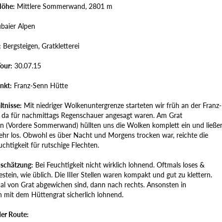
Höhe:
Mittlere Sommerwand, 2801 m
baier Alpen
:
Bergsteigen, Gratkletterei
our:
30.07.15
nkt:
Franz-Senn Hütte
ltnisse:
Mit niedriger Wolkenuntergrenze starteten wir früh an der Franz-
 da für nachmittags Regenschauer angesagt waren. Am Grat
(Vordere Sommerwand) hüllten uns die Wolken komplett ein und ließe
ehr los. Obwohl es über Nacht und Morgens trocken war, reichte die
chtigkeit für rutschige Flechten.
schätzung:
Bei Feuchtigkeit nicht wirklich lohnend. Oftmals loses &
stein, wie üblich. Die IIIer Stellen waren kompakt und gut zu klettern.
l von Grat abgewichen sind, dann nach rechts. Ansonsten in
 mit dem Hüttengrat sicherlich lohnend.
der Route: