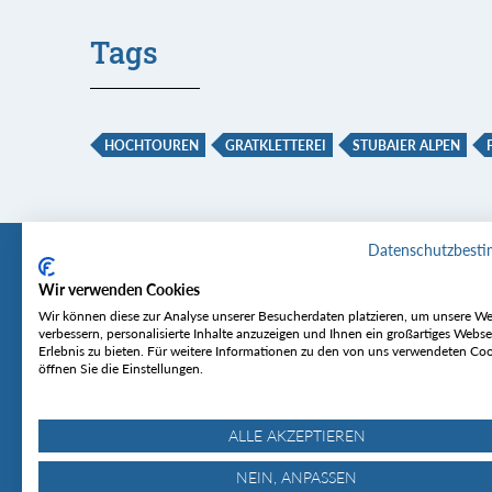
Tags
HOCHTOUREN
GRATKLETTEREI
STUBAIER ALPEN
Datenschutzbest
Wir verwenden Cookies
Tourentipp
Service
Wir können diese zur Analyse unserer Besucherdaten platzieren, um unsere We
verbessern, personalisierte Inhalte anzuzeigen und Ihnen ein großartiges Webse
Erlebnis zu bieten. Für weitere Informationen zu den von uns verwendeten Co
Über uns
Wetter & Lawine
öffnen Sie die Einstellungen.
Touren
Bergjournal
Hütten
Gipfelkonferenz
MyTourentipp
ALLE AKZEPTIEREN
NEIN, ANPASSEN