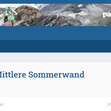
Mittlere Sommerwand
#
015