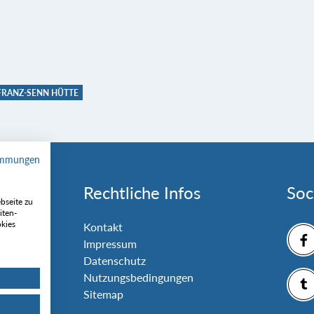
FRANZ-SENN HÜTTE
immungen
Rechtliche Infos
Soc
bseite zu
iten-
okies
nlage
Kontakt
Impressum
Datenschutz
Nutzungsbedingungen
Sitemap