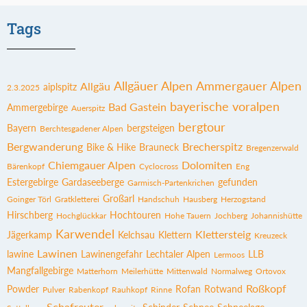
Tags
Allgäuer Alpen
Ammergauer Alpen
Allgäu
aiplspitz
2.3.2025
bayerische voralpen
Bad Gastein
Ammergebirge
Auerspitz
bergtour
Bayern
bergsteigen
Berchtesgadener Alpen
Bergwanderung
Brecherspitz
Bike & Hike
Brauneck
Bregenzerwald
Chiemgauer Alpen
Dolomiten
Bärenkopf
Cyclocross
Eng
Estergebirge
Gardaseeberge
gefunden
Garmisch-Partenkrichen
Großarl
Goinger Törl
Gratkletterei
Handschuh
Hausberg
Herzogstand
Hirschberg
Hochtouren
Hochglückkar
Hohe Tauern
Jochberg
Johannishütte
Karwendel
Klettersteig
Jägerkamp
Kelchsau
Klettern
Kreuzeck
Lawinen
lawine
Lawinengefahr
Lechtaler Alpen
LLB
Lermoos
Mangfallgebirge
Matterhorn
Meilerhütte
Mittenwald
Normalweg
Ortovox
Roßkopf
Powder
Rofan
Rotwand
Pulver
Rabenkopf
Rauhkopf
Rinne
Schafreuter