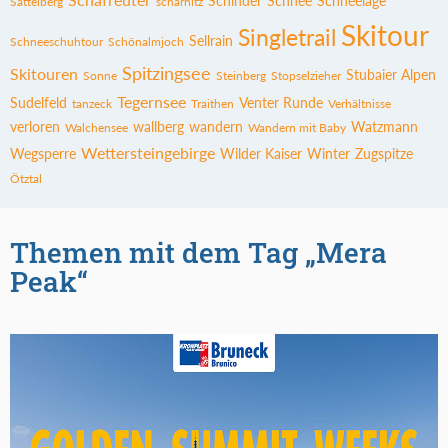
Schinder
Schnee
Schneelage
Sattelberg
scharnitz
Skitour
Singletrail
Sellrain
Schneeschuhtour
Schönalmjoch
Spitzingsee
Skitouren
Stubaier Alpen
Sonne
Steinberg
Stopselzieher
Tegernsee
Sudelfeld
Venter Runde
tanzeck
Traithen
Verhältnisse
verloren
wallberg
wandern
Watzmann
Walchensee
Wandern mit Baby
Wettersteingebirge
Wegsperre
Wilder Kaiser
Winter
Zugspitze
Ötztal
Themen mit dem Tag „Mera
Peak“