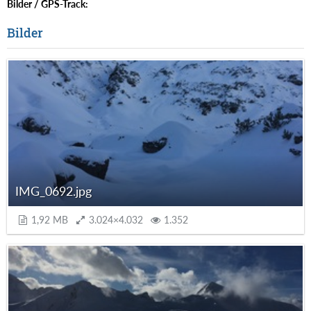
Bilder / GPS-Track:
Bilder
IMG_0692.jpg
1,92 MB
3.024×4.032
1.352