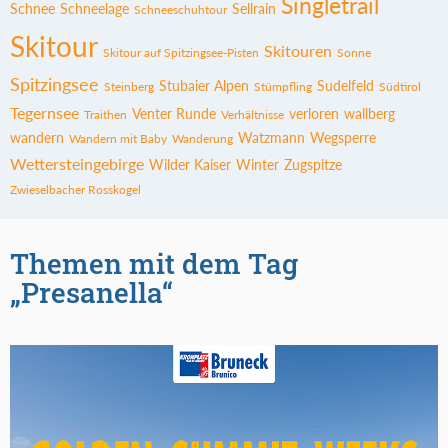
Singletrail
Schnee
Schneelage
Sellrain
Schneeschuhtour
Skitour
Skitouren
Skitour auf Spitzingsee-Pisten
Sonne
Spitzingsee
Stubaier Alpen
Sudelfeld
Steinberg
Stümpfling
Südtirol
Tegernsee
Venter Runde
verloren
wallberg
Traithen
Verhältnisse
wandern
Watzmann
Wegsperre
Wandern mit Baby
Wanderung
Wettersteingebirge
Wilder Kaiser
Winter
Zugspitze
Zwieselbacher Rosskogel
Themen mit dem Tag
„Presanella“