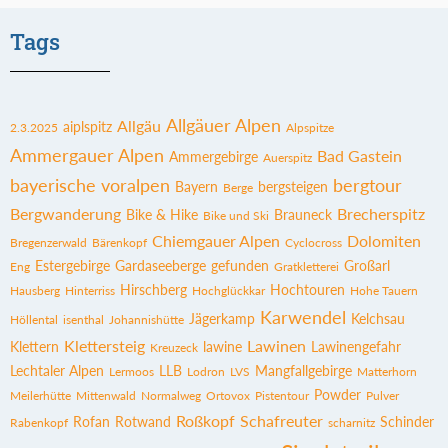
Tags
Allgäuer Alpen
Allgäu
aiplspitz
2.3.2025
Alpspitze
Ammergauer Alpen
Bad Gastein
Ammergebirge
Auerspitz
bayerische voralpen
bergtour
Bayern
bergsteigen
Berge
Bergwanderung
Brecherspitz
Bike & Hike
Brauneck
Bike und Ski
Chiemgauer Alpen
Dolomiten
Bregenzerwald
Bärenkopf
Cyclocross
Estergebirge
Gardaseeberge
gefunden
Großarl
Eng
Gratkletterei
Hirschberg
Hochtouren
Hausberg
Hinterriss
Hochglückkar
Hohe Tauern
Karwendel
Jägerkamp
Kelchsau
Höllental
isenthal
Johannishütte
Klettersteig
Lawinen
Klettern
lawine
Lawinengefahr
Kreuzeck
Lechtaler Alpen
LLB
Mangfallgebirge
Lermoos
Lodron
LVS
Matterhorn
Powder
Meilerhütte
Mittenwald
Normalweg
Ortovox
Pistentour
Pulver
Roßkopf
Schafreuter
Rofan
Rotwand
Schinder
Rabenkopf
scharnitz