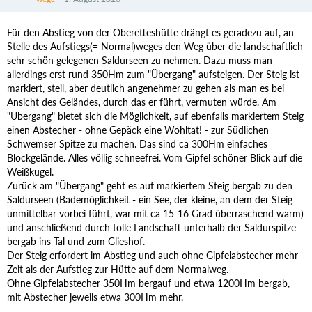
Für den Abstieg von der Oberetteshütte drängt es geradezu auf, an
Stelle des Aufstiegs(= Normal)weges den Weg über die landschaftlich
sehr schön gelegenen Saldurseen zu nehmen. Dazu muss man
allerdings erst rund 350Hm zum "Übergang" aufsteigen. Der Steig ist
markiert, steil, aber deutlich angenehmer zu gehen als man es bei
Ansicht des Geländes, durch das er führt, vermuten würde. Am
"Übergang" bietet sich die Möglichkeit, auf ebenfalls markiertem Steig
einen Abstecher - ohne Gepäck eine Wohltat! - zur Südlichen
Schwemser Spitze zu machen. Das sind ca 300Hm einfaches
Blockgelände. Alles völlig schneefrei. Vom Gipfel schöner Blick auf die
Weißkugel.
Zurück am "Übergang" geht es auf markiertem Steig bergab zu den
Saldurseen (Bademöglichkeit - ein See, der kleine, an dem der Steig
unmittelbar vorbei führt, war mit ca 15-16 Grad überraschend warm)
und anschließend durch tolle Landschaft unterhalb der Saldurspitze
bergab ins Tal und zum Glieshof.
Der Steig erfordert im Abstieg und auch ohne Gipfelabstecher mehr
Zeit als der Aufstieg zur Hütte auf dem Normalweg.
Ohne Gipfelabstecher 350Hm bergauf und etwa 1200Hm bergab,
mit Abstecher jeweils etwa 300Hm mehr.