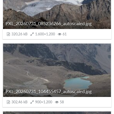
PXL_20260731_085236266_autoscaled.jpg
320,26 kB
1.600×1.200
61
PXL_20260731_104455457_autoscaled.jpg
302,46 kB
900×1.200
58