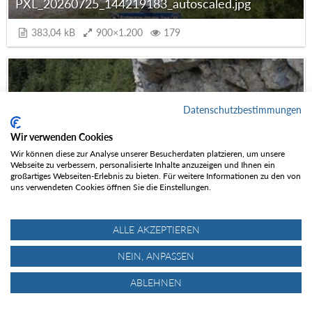
PXL_20260725_144219183_autoscaled.jpg
383,04 kB
900×1.200
179
Datenschutzbestimmungen
Wir verwenden Cookies
Wir können diese zur Analyse unserer Besucherdaten platzieren, um unsere
Webseite zu verbessern, personalisierte Inhalte anzuzeigen und Ihnen ein
großartiges Webseiten-Erlebnis zu bieten. Für weitere Informationen zu den von
PXL_20260725_144757835_autoscaled.jpg
uns verwendeten Cookies öffnen Sie die Einstellungen.
413,99 kB
900×1.200
174
ALLE AKZEPTIEREN
NEIN, ANPASSEN
ABLEHNEN