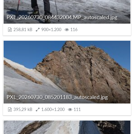
PXL_20260730_084432004.MP_autoscaled.jpg
258,81 kB
900×1.200
116
PXL_20260730_085201183_autoscaled.jpg
395,29 kB
1.600×1.200
111