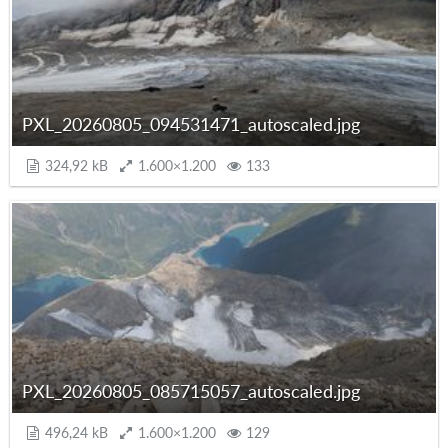
PXL_20260805_094531471_autoscaled.jpg
324,92 kB
1.600×1.200
133
PXL_20260805_085715057_autoscaled.jpg
496,24 kB
1.600×1.200
129