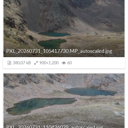
PXL_20260731_105417730.MP_autoscaled.jpg
380,07 kB
900×1.200
60
PXL_20260731_110426029_autoscaled.jpg