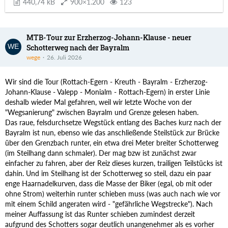
440,74 kB
900×1.200
123
MTB-Tour zur Erzherzog-Johann-Klause - neuer
Schotterweg nach der Bayralm
wege
26. Juli 2026
Wir sind die Tour (Rottach-Egern - Kreuth - Bayralm - Erzherzog-
Johann-Klause - Valepp - Monialm - Rottach-Egern) in erster Linie
deshalb wieder Mal gefahren, weil wir letzte Woche von der
"Wegsanierung" zwischen Bayralm und Grenze gelesen haben.
Das raue, felsdurchsetze Wegstück entlang des Baches kurz nach der
Bayralm ist nun, ebenso wie das anschließende Steilstück zur Brücke
über den Grenzbach runter, ein etwa drei Meter breiter Schotterweg
(im Steilhang dann schmaler). Der mag bzw ist zunächst zwar
einfacher zu fahren, aber der Reiz dieses kurzen, trailigen Teilstücks ist
dahin. Und im Steilhang ist der Schotterweg so steil, dazu ein paar
enge Haarnadelkurven, dass die Masse der Biker (egal, ob mit oder
ohne Strom) weiterhin runter schieben muss (was auch nach wie vor
mit einem Schild angeraten wird - "gefährliche Wegstrecke"). Nach
meiner Auffassung ist das Runter schieben zumindest derzeit
aufgrund des Schotters sogar deutlich unangenehmer als es vorher