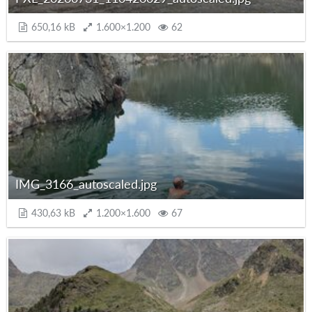
650,16 kB
1.600×1.200
62
IMG_3166_autoscaled.jpg
430,63 kB
1.200×1.600
67