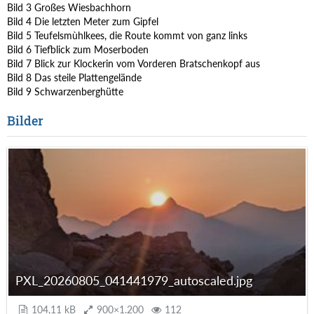
Bild 3 Großes Wiesbachhorn
Bild 4 Die letzten Meter zum Gipfel
Bild 5 Teufelsmùhlkees, die Route kommt von ganz links
Bild 6 Tiefblick zum Moserboden
Bild 7 Blick zur Klockerin vom Vorderen Bratschenkopf aus
Bild 8 Das steile Plattengelände
Bild 9 Schwarzenberghütte
Bilder
PXL_20260805_041441979_autoscaled.jpg
104,11 kB
900×1.200
112