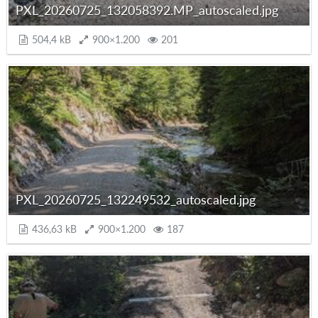
PXL_20260725_132058392.MP_autoscaled.jpg
504,4 kB
900×1.200
201
PXL_20260725_132249532_autoscaled.jpg
436,63 kB
900×1.200
187