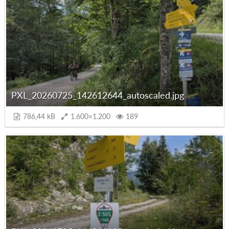
PXL_20260725_142612644_autoscaled.jpg
786,44 kB
1.600×1.200
189