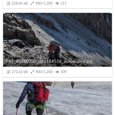
228,46 kB
900×1.200
117
PXL_20260730_081114516_autoscaled.jpg
272,63 kB
900×1.200
109