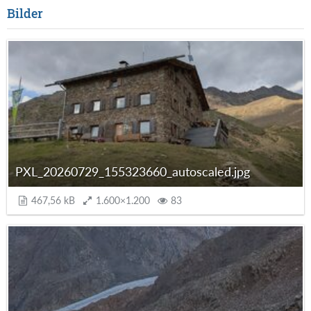
Bilder
PXL_20260729_155323660_autoscaled.jpg
467,56 kB
1.600×1.200
83