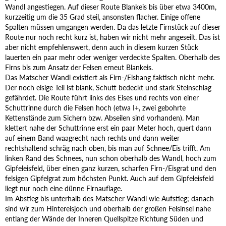
Wandl angestiegen. Auf dieser Route Blankeis bis über etwa 3400m,
kurzzeitig um die 35 Grad steil, ansonsten flacher. Einige offene
Spalten müssen umgangen werden. Da das letzte Firnstück auf dieser
Route nur noch recht kurz ist, haben wir nicht mehr angeseilt. Das ist
aber nicht empfehlenswert, denn auch in diesem kurzen Stück
lauerten ein paar mehr oder weniger verdeckte Spalten. Oberhalb des
Firns bis zum Ansatz der Felsen erneut Blankeis.
Das Matscher Wandl existiert als Firn-/Eishang faktisch nicht mehr.
Der noch eisige Teil ist blank, Schutt bedeckt und stark Steinschlag
gefährdet. Die Route führt links des Eises und rechts von einer
Schuttrinne durch die Felsen hoch (etwa I+, zwei gebohrte
Kettenstände zum Sichern bzw. Abseilen sind vorhanden). Man
klettert nahe der Schuttrinne erst ein paar Meter hoch, quert dann
auf einem Band waagrecht nach rechts und dann weiter
rechtshaltend schräg nach oben, bis man auf Schnee/Eis trifft. Am
linken Rand des Schnees, nun schon oberhalb des Wandl, hoch zum
Gipfeleisfeld, über einen ganz kurzen, scharfen Firn-/Eisgrat und den
felsigen Gipfelgrat zum höchsten Punkt. Auch auf dem Gipfeleisfeld
liegt nur noch eine dünne Firnauflage.
Im Abstieg bis unterhalb des Matscher Wandl wie Aufstieg; danach
sind wir zum Hintereisjoch und oberhalb der großen Felsinsel nahe
entlang der Wände der Inneren Quellspitze Richtung Süden und