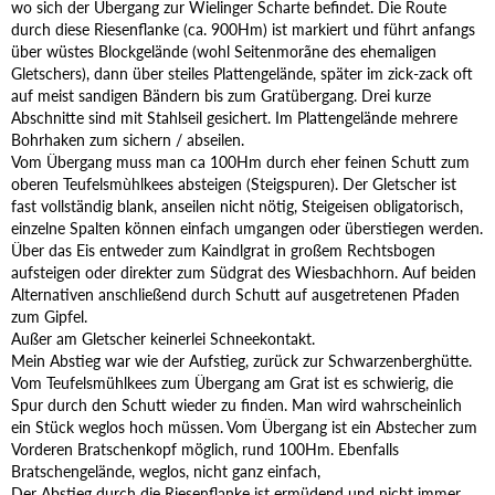
wo sich der Übergang zur Wielinger Scharte befindet. Die Route
durch diese Riesenflanke (ca. 900Hm) ist markiert und führt anfangs
über wüstes Blockgelände (wohl Seitenmorãne des ehemaligen
Gletschers), dann über steiles Plattengelände, später im zick-zack oft
auf meist sandigen Bändern bis zum Gratübergang. Drei kurze
Abschnitte sind mit Stahlseil gesichert. Im Plattengelände mehrere
Bohrhaken zum sichern / abseilen.
Vom Übergang muss man ca 100Hm durch eher feinen Schutt zum
oberen Teufelsmùhlkees absteigen (Steigspuren). Der Gletscher ist
fast vollständig blank, anseilen nicht nötig, Steigeisen obligatorisch,
einzelne Spalten können einfach umgangen oder überstiegen werden.
Über das Eis entweder zum Kaindlgrat in großem Rechtsbogen
aufsteigen oder direkter zum Südgrat des Wiesbachhorn. Auf beiden
Alternativen anschließend durch Schutt auf ausgetretenen Pfaden
zum Gipfel.
Außer am Gletscher keinerlei Schneekontakt.
Mein Abstieg war wie der Aufstieg, zurück zur Schwarzenberghütte.
Vom Teufelsmühlkees zum Übergang am Grat ist es schwierig, die
Spur durch den Schutt wieder zu finden. Man wird wahrscheinlich
ein Stück weglos hoch müssen. Vom Übergang ist ein Abstecher zum
Vorderen Bratschenkopf möglich, rund 100Hm. Ebenfalls
Bratschengelände, weglos, nicht ganz einfach,
Der Abstieg durch die Riesenflanke ist ermüdend und nicht immer