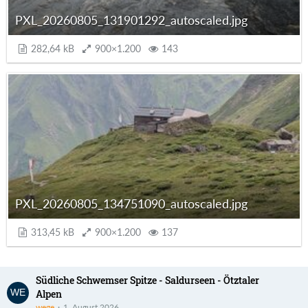
PXL_20260805_131901292_autoscaled.jpg
282,64 kB
900×1.200
143
PXL_20260805_134751090_autoscaled.jpg
313,45 kB
900×1.200
137
Südliche Schwemser Spitze - Saldurseen - Ötztaler
Alpen
wege
1. August 2026