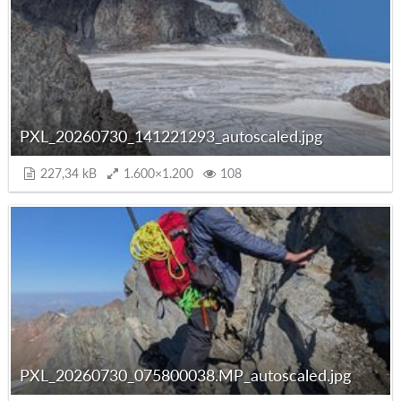
PXL_20260730_141221293_autoscaled.jpg
227,34 kB
1.600×1.200
108
PXL_20260730_075800038.MP_autoscaled.jpg