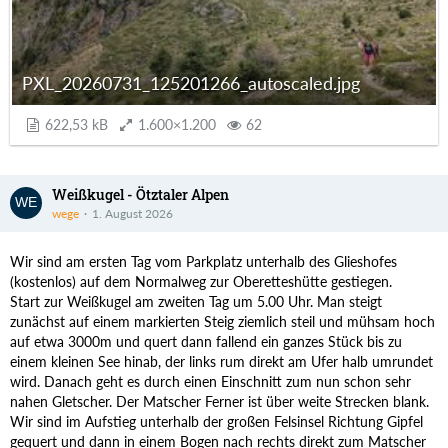
PXL_20260731_125201266_autoscaled.jpg
622,53 kB
1.600×1.200
62
Weißkugel - Ötztaler Alpen
wege
1. August 2026
Wir sind am ersten Tag vom Parkplatz unterhalb des Glieshofes
(kostenlos) auf dem Normalweg zur Oberetteshütte gestiegen.
Start zur Weißkugel am zweiten Tag um 5.00 Uhr. Man steigt
zunächst auf einem markierten Steig ziemlich steil und mühsam hoch
auf etwa 3000m und quert dann fallend ein ganzes Stück bis zu
einem kleinen See hinab, der links rum direkt am Ufer halb umrundet
wird. Danach geht es durch einen Einschnitt zum nun schon sehr
nahen Gletscher. Der Matscher Ferner ist über weite Strecken blank.
Wir sind im Aufstieg unterhalb der großen Felsinsel Richtung Gipfel
gequert und dann in einem Bogen nach rechts direkt zum Matscher