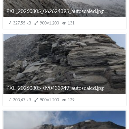
PXL_20260805_062624395_autoscaled.jpg
327,55 kB
900×1.200
131
PXL_20260805_090433949_autoscaled.jpg
303,47 kB
900×1.200
129