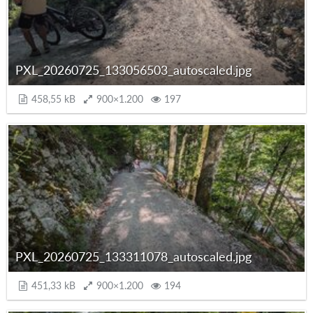
PXL_20260725_133056503_autoscaled.jpg
458,55 kB
900×1.200
197
PXL_20260725_133311078_autoscaled.jpg
451,33 kB
900×1.200
194