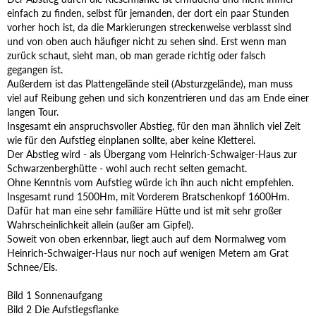
einfach zu finden, selbst für jemanden, der dort ein paar Stunden
vorher hoch ist, da die Markierungen streckenweise verblasst sind
und von oben auch häufiger nicht zu sehen sind. Erst wenn man
zurück schaut, sieht man, ob man gerade richtig oder falsch
gegangen ist.
Außerdem ist das Plattengelände steil (Absturzgelände), man muss
viel auf Reibung gehen und sich konzentrieren und das am Ende einer
langen Tour.
Insgesamt ein anspruchsvoller Abstieg, für den man ähnlich viel Zeit
wie für den Aufstieg einplanen sollte, aber keine Kletterei.
Der Abstieg wird - als Übergang vom Heinrich-Schwaiger-Haus zur
Schwarzenberghütte - wohl auch recht selten gemacht.
Ohne Kenntnis vom Aufstieg würde ich ihn auch nicht empfehlen.
Insgesamt rund 1500Hm, mit Vorderem Bratschenkopf 1600Hm.
Dafür hat man eine sehr familiäre Hütte und ist mit sehr großer
Wahrscheinlichkeit allein (außer am Gipfel).
Soweit von oben erkennbar, liegt auch auf dem Normalweg vom
Heinrich-Schwaiger-Haus nur noch auf wenigen Metern am Grat
Schnee/Eis.
Bild 1 Sonnenaufgang
Bild 2 Die Aufstiegsflanke