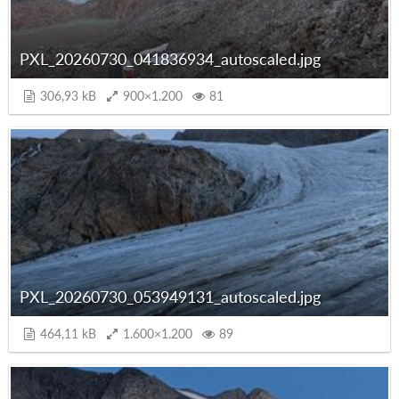
PXL_20260730_041836934_autoscaled.jpg
306,93 kB
900×1.200
81
PXL_20260730_053949131_autoscaled.jpg
464,11 kB
1.600×1.200
89