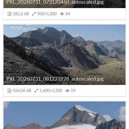
PXL_20260731_073120460_autoscaled.jpg
281,6 kB
900×1.200
64
PXL_20260731_081223928_autoscaled.jpg
526,06 kB
1.600×1.200
59