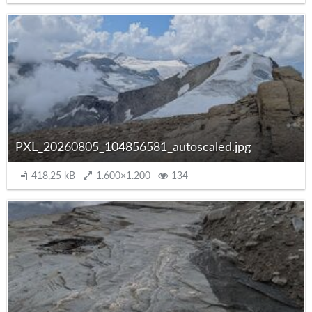
PXL_20260805_104856581_autoscaled.jpg
418,25 kB
1.600×1.200
134