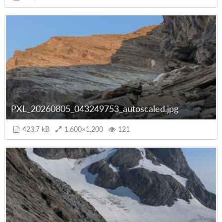
PXL_20260805_043249753_autoscaled.jpg
423,7 kB
1.600×1.200
121