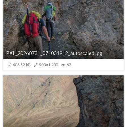
PXL_20260731_071031912_autoscaled.jpg
406,52 kB
900×1.200
62