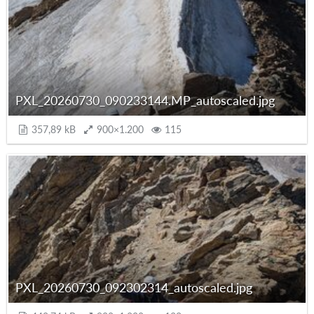
PXL_20260730_090233144.MP_autoscaled.jpg
357,89 kB
900×1.200
115
PXL_20260730_092302314_autoscaled.jpg