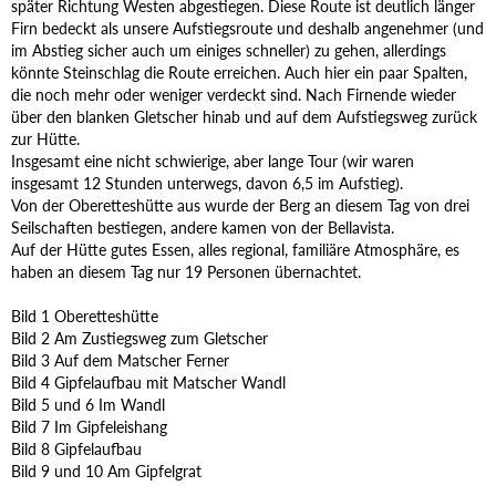
später Richtung Westen abgestiegen. Diese Route ist deutlich länger
Firn bedeckt als unsere Aufstiegsroute und deshalb angenehmer (und
im Abstieg sicher auch um einiges schneller) zu gehen, allerdings
könnte Steinschlag die Route erreichen. Auch hier ein paar Spalten,
die noch mehr oder weniger verdeckt sind. Nach Firnende wieder
über den blanken Gletscher hinab und auf dem Aufstiegsweg zurück
zur Hütte.
Insgesamt eine nicht schwierige, aber lange Tour (wir waren
insgesamt 12 Stunden unterwegs, davon 6,5 im Aufstieg).
Von der Oberetteshütte aus wurde der Berg an diesem Tag von drei
Seilschaften bestiegen, andere kamen von der Bellavista.
Auf der Hütte gutes Essen, alles regional, familiäre Atmosphäre, es
haben an diesem Tag nur 19 Personen übernachtet.
Bild 1 Oberetteshütte
Bild 2 Am Zustiegsweg zum Gletscher
Bild 3 Auf dem Matscher Ferner
Bild 4 Gipfelaufbau mit Matscher Wandl
Bild 5 und 6 Im Wandl
Bild 7 Im Gipfeleishang
Bild 8 Gipfelaufbau
Bild 9 und 10 Am Gipfelgrat