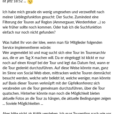
ist jetz 18:52 ...
Ich habe mich gerade ein wenig umgesehen und verzweifelt nach
meiner Lieblingsfunktion gesucht: Der Suche. Zumindest eine
Filterung der Touren auf Region (Ammergauer, Werdenfelser ...) so
wie früher sollte noch kommen. Oder hab ich die Suchfunktion
einfach nur noch nicht gefunden?
Was haltet Ihr von der Idee, wenn man für Mitglieder folgenden
Service implementieren würde:
Wer angemeldet ist und mag sucht sich eine Tour im Tourenarchiv
aus, die er am Tag X machen will. Da er eingeloggt ist klickt er nur
noch auf einen Knopf bei der Tour und legt das Datum fest, wann er
die Tour gedenkt durchzuführen. Auf diese Weise könnte man, ganz
im Sinne von Social Web eben, mittracken welche Touren demnächst
besucht werden, welche sehr beliebt ist, welche weniger, man könnte
auf Basis dieser Touren verknüpft mit der Gipfelkonferenz sich
verabreden um die Tour gemeinsam durchzuführen, über die Tour
quatschen. Hinterher könnte man noch die Möglichkeit bieten
aktuelle Fotos an die Tour zu hängen, die aktuelle Bedingungen zeigen
... Soviele Möglichkeiten ...
Aber bitte nicht als Kritik verstehen. Ich mag Tourentipp nach wie vor