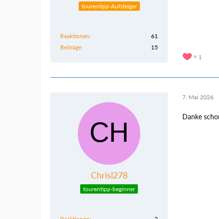
tourentipp-Aufsteiger
Reaktionen
61
Beiträge
15
1
7. Mai 2026
Danke scho
Chrisl278
tourentipp-beginner
Reaktionen
2