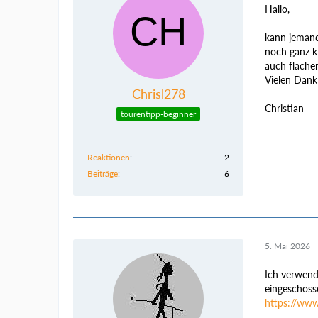
Hallo,
kann jemand
noch ganz kl
auch flache
Vielen Dank 
Chrisl278
Christian
tourentipp-beginner
Reaktionen
2
Beiträge
6
5. Mai 2026
Ich verwend
eingeschosse
https://www