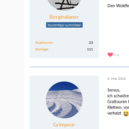
Den Woldfire
Bergindianer
tourentipp-summiteer
Reaktionen
23
Beiträge
111
1
6. Mai 2026
Servus,
ich schwöre
Grattouren I
Klettern, vo
verheizt
Grimpeur