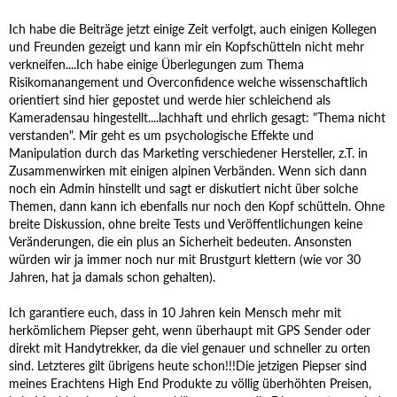
Ich habe die Beiträge jetzt einige Zeit verfolgt, auch einigen Kollegen
und Freunden gezeigt und kann mir ein Kopfschütteln nicht mehr
verkneifen....Ich habe einige Überlegungen zum Thema
Risikomanangement und Overconfidence welche wissenschaftlich
orientiert sind hier gepostet und werde hier schleichend als
Kameradensau hingestellt....lachhaft und ehrlich gesagt: "Thema nicht
verstanden". Mir geht es um psychologische Effekte und
Manipulation durch das Marketing verschiedener Hersteller, z.T. in
Zusammenwirken mit einigen alpinen Verbänden. Wenn sich dann
noch ein Admin hinstellt und sagt er diskutiert nicht über solche
Themen, dann kann ich ebenfalls nur noch den Kopf schütteln. Ohne
breite Diskussion, ohne breite Tests und Veröffentlichungen keine
Veränderungen, die ein plus an Sicherheit bedeuten. Ansonsten
würden wir ja immer noch nur mit Brustgurt klettern (wie vor 30
Jahren, hat ja damals schon gehalten).
Ich garantiere euch, dass in 10 Jahren kein Mensch mehr mit
herkömlichem Piepser geht, wenn überhaupt mit GPS Sender oder
direkt mit Handytrekker, da die viel genauer und schneller zu orten
sind. Letzteres gilt übrigens heute schon!!!Die jetzigen Piepser sind
meines Erachtens High End Produkte zu völlig überhöhten Preisen,