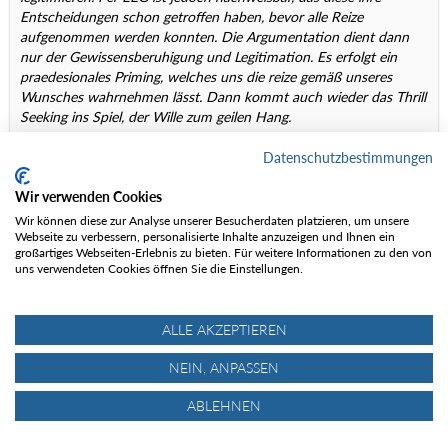
Entscheidungen schon getroffen haben, bevor alle Reize
aufgenommen werden konnten. Die Argumentation dient dann
nur der Gewissensberuhigung und Legitimation. Es erfolgt ein
praedesionales Priming, welches uns die reize gemäß unseres
Wunsches wahrnehmen lässt. Dann kommt auch wieder das Thrill
Seeking ins Spiel, der Wille zum geilen Hang.
Datenschutzbestimmungen
Und das sind Dinge, die - zumindest kann ich das für mich
behaupten- , so auch schon bekannt sind, wenn auch evtl. in anderen
Wir verwenden Cookies
Kontexten.
Wir können diese zur Analyse unserer Besucherdaten platzieren, um unsere
Webseite zu verbessern, personalisierte Inhalte anzuzeigen und Ihnen ein
Um es nochmal anders zu fassen: Mich würde dieser Teil deiner
großartiges Webseiten-Erlebnis zu bieten. Für weitere Informationen zu den von
Arbeit interessieren - wann und wo kann man sie lesen?
uns verwendeten Cookies öffnen Sie die Einstellungen.
Dazu als Hintergrund: Ich bin jahrelang ohne Piepser unterwegs
gewesen und habe mir erst nach dem ständigen Gemeckere von
ALLE AKZEPTIEREN
Freunden, Verwandten und Bekannten einen zugelegt - und glaube
(wie ja geschrieben) nicht daran, dass er wirklich viel bringt, gehe aber
NEIN, ANPASSEN
trotzdem (fast) immer mit Piepser, denn wie Bernhard bin ich heute
der Ansicht, dass ein Ortungsgerät immer mitgeführt werden muss,
ABLEHNEN
und wenn auch nur um wenigstens eine theoretische Chance zu
haben (zu retten bzw. gerettet zu werden). Ich bilde mir aber ein, dass