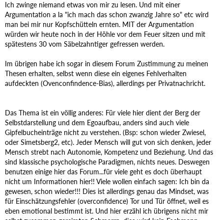
Ich zwinge niemand etwas von mir zu lesen. Und mit einer
Argumentation a la "ich mach das schon zwanzig Jahre so" etc wird
man bei mir nur Kopfschütteln ernten. MIT der Argumentation
würden wir heute noch in der Höhle vor dem Feuer sitzen und mit
spätestens 30 vom Säbelzahntiger gefressen werden.
Im übrigen habe ich sogar in diesem Forum Zustimmung zu meinen
Thesen erhalten, selbst wenn diese ein eigenes Fehlverhalten
aufdeckten (Ovenconfindence-Bias), allerdings per Privatnachricht.
Das Thema ist ein völlig anderes: Für viele hier dient der Berg der
Selbstdarstellung und dem Egoaufbau, anders sind auch viele
Gipfelbucheinträge nicht zu verstehen. (Bsp: schon wieder Zwiesel,
oder Simetsberg2, etc). Jeder Mensch will gut von sich denken, jeder
Mensch strebt nach Autonomie, Kompetenz und Beziehung. Und das
sind klassische psychologische Paradigmen, nichts neues. Deswegen
benutzen einige hier das Forum...für viele geht es doch überhaupt
nicht um Informationen hier!! Viele wollen einfach sagen: Ich bin da
gewesen, schon wieder!!! Dies ist allerdings genau das Mindset, was
für Einschätzungsfehler (overconfidence) Tor und Tür öffnet, weil es
eben emotional bestimmt ist. Und hier erzähl ich übrigens nicht mir