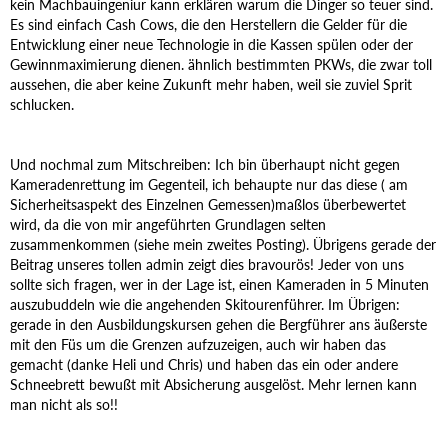
kein Machbauingeniur kann erklären warum die Dinger so teuer sind.
Es sind einfach Cash Cows, die den Herstellern die Gelder für die
Entwicklung einer neue Technologie in die Kassen spülen oder der
Gewinnmaximierung dienen. ähnlich bestimmten PKWs, die zwar toll
aussehen, die aber keine Zukunft mehr haben, weil sie zuviel Sprit
schlucken.
Und nochmal zum Mitschreiben: Ich bin überhaupt nicht gegen
Kameradenrettung im Gegenteil, ich behaupte nur das diese ( am
Sicherheitsaspekt des Einzelnen Gemessen)maßlos überbewertet
wird, da die von mir angeführten Grundlagen selten
zusammenkommen (siehe mein zweites Posting). Übrigens gerade der
Beitrag unseres tollen admin zeigt dies bravourös! Jeder von uns
sollte sich fragen, wer in der Lage ist, einen Kameraden in 5 Minuten
auszubuddeln wie die angehenden Skitourenführer. Im Übrigen:
gerade in den Ausbildungskursen gehen die Bergführer ans äußerste
mit den Füs um die Grenzen aufzuzeigen, auch wir haben das
gemacht (danke Heli und Chris) und haben das ein oder andere
Schneebrett bewußt mit Absicherung ausgelöst. Mehr lernen kann
man nicht als so!!