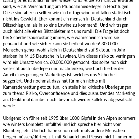
Dazu gibt es natürlich immer wieder Unfälle, die so nicht zu erwarten
sind, wie z.B. Verschüttung am Pfundalmniederleger in Hochfügen.
Diese sind aber so sellten wie ein Lottogewinn und fallen statistisch
nicht ins Gewicht. Eher kommt ein mensch in Deutschland durch
Blitzschlag um, als in so eine Lawine zu kommen!!! Und wir tragen
auch nicht alle einen Blitzableiter mit uns rum!!! Die Frage ist doch
bei Sicherheitsausrüstung immer, wie wahrscheinlich wird sie
gebraucht und wie sicher kann sie bedient werden! 300 000
Menschen gehen wohl allein in Deutschland auf Skitour, im Jahr
sterben im M 15 Deutsche in Lawinen. Um dieses risiko zu verringern
wird ein Umsatz von ca. 60.000.000 gemacht. das sollte man sich
vielleicht auch überlegen und nachdenken, wie hoch hierbei der
Anteil eines gelungen Marketings ist, welches uns Sicherheit
suggeriert. Und nochmal, dass hat für mich nichts mit
Kameradenrettung etc zu tun, ich stelle hier kritische Überlegungen
zum thema Risiko, Overconfidence und dies ausnutzendes Marketing
an. Denkt mal darüber nach, bevor ich wieder kollektiv abgewatscht
werde.
Übrigens: ich führe seit 1995 über 1000 Gipfel in den Alpen sommers
wie winters komplett unfallfrei und ich spreche hier nicht vom
Blomberg, etc. Und ich habe schon mehrmals andere Menschen
bergen müssen/dürfen, z.T. mit Schaufel und Piepser, nicht immer mit