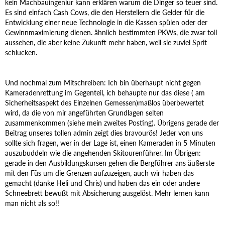
kein Machbauingeniur kann erklären warum die Dinger so teuer sind.
Es sind einfach Cash Cows, die den Herstellern die Gelder für die
Entwicklung einer neue Technologie in die Kassen spülen oder der
Gewinnmaximierung dienen. ähnlich bestimmten PKWs, die zwar toll
aussehen, die aber keine Zukunft mehr haben, weil sie zuviel Sprit
schlucken.
Und nochmal zum Mitschreiben: Ich bin überhaupt nicht gegen
Kameradenrettung im Gegenteil, ich behaupte nur das diese ( am
Sicherheitsaspekt des Einzelnen Gemessen)maßlos überbewertet
wird, da die von mir angeführten Grundlagen selten
zusammenkommen (siehe mein zweites Posting). Übrigens gerade der
Beitrag unseres tollen admin zeigt dies bravourös! Jeder von uns
sollte sich fragen, wer in der Lage ist, einen Kameraden in 5 Minuten
auszubuddeln wie die angehenden Skitourenführer. Im Übrigen:
gerade in den Ausbildungskursen gehen die Bergführer ans äußerste
mit den Füs um die Grenzen aufzuzeigen, auch wir haben das
gemacht (danke Heli und Chris) und haben das ein oder andere
Schneebrett bewußt mit Absicherung ausgelöst. Mehr lernen kann
man nicht als so!!