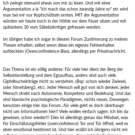
Ich zwinge niemand etwas von mir zu lesen. Und mit einer
Argumentation a la "ich mach das schon zwanzig Jahre so" etc wird
man bei mir nur Kopfschütteln ernten. MIT der Argumentation
würden wir heute noch in der Höhle vor dem Feuer sitzen und mit
spätestens 30 vom Säbelzahntiger gefressen werden.
Im übrigen habe ich sogar in diesem Forum Zustimmung zu meinen
Thesen erhalten, selbst wenn diese ein eigenes Fehlverhalten
aufdeckten (Ovenconfindence-Bias), allerdings per Privatnachricht.
Das Thema ist ein völlig anderes: Für viele hier dient der Berg der
Selbstdarstellung und dem Egoaufbau, anders sind auch viele
Gipfelbucheinträge nicht zu verstehen. (Bsp: schon wieder Zwiesel,
oder Simetsberg2, etc). Jeder Mensch will gut von sich denken, jeder
Mensch strebt nach Autonomie, Kompetenz und Beziehung. Und das
sind klassische psychologische Paradigmen, nichts neues. Deswegen
benutzen einige hier das Forum...für viele geht es doch überhaupt
nicht um Informationen hier!! Viele wollen einfach sagen: Ich bin da
gewesen, schon wieder!!! Dies ist allerdings genau das Mindset, was
für Einschätzungsfehler (overconfidence) Tor und Tür öffnet, weil es
eben emotional bestimmt ist. Und hier erzähl ich übrigens nicht mir