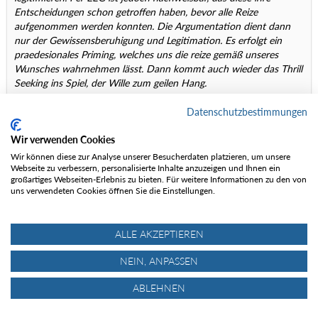
Entscheidungen schon getroffen haben, bevor alle Reize
aufgenommen werden konnten. Die Argumentation dient dann
nur der Gewissensberuhigung und Legitimation. Es erfolgt ein
praedesionales Priming, welches uns die reize gemäß unseres
Wunsches wahrnehmen lässt. Dann kommt auch wieder das Thrill
Seeking ins Spiel, der Wille zum geilen Hang.
Datenschutzbestimmungen
Und das sind Dinge, die - zumindest kann ich das für mich
behaupten- , so auch schon bekannt sind, wenn auch evtl. in anderen
Wir verwenden Cookies
Kontexten.
Wir können diese zur Analyse unserer Besucherdaten platzieren, um unsere
Webseite zu verbessern, personalisierte Inhalte anzuzeigen und Ihnen ein
Um es nochmal anders zu fassen: Mich würde dieser Teil deiner
großartiges Webseiten-Erlebnis zu bieten. Für weitere Informationen zu den von
Arbeit interessieren - wann und wo kann man sie lesen?
uns verwendeten Cookies öffnen Sie die Einstellungen.
Dazu als Hintergrund: Ich bin jahrelang ohne Piepser unterwegs
gewesen und habe mir erst nach dem ständigen Gemeckere von
ALLE AKZEPTIEREN
Freunden, Verwandten und Bekannten einen zugelegt - und glaube
(wie ja geschrieben) nicht daran, dass er wirklich viel bringt, gehe aber
NEIN, ANPASSEN
trotzdem (fast) immer mit Piepser, denn wie Bernhard bin ich heute
der Ansicht, dass ein Ortungsgerät immer mitgeführt werden muss,
ABLEHNEN
und wenn auch nur um wenigstens eine theoretische Chance zu
haben (zu retten bzw. gerettet zu werden). Ich bilde mir aber ein, dass