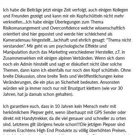
Ich habe die Beiträge jetzt einige Zeit verfolgt, auch einigen Kollegen
und Freunden gezeigt und kann mir ein Kopfschütteln nicht mehr
verkneifen....Ich habe einige Überlegungen zum Thema
Risikomanangement und Overconfidence welche wissenschaftlich
orientiert sind hier gepostet und werde hier schleichend als
Kameradensau hingestellt....lachhaft und ehrlich gesagt: "Thema nicht
verstanden". Mir geht es um psychologische Effekte und
Manipulation durch das Marketing verschiedener Hersteller, z.T. in
Zusammenwirken mit einigen alpinen Verbänden. Wenn sich dann
noch ein Admin hinstellt und sagt er diskutiert nicht über solche
Themen, dann kann ich ebenfalls nur noch den Kopf schütteln. Ohne
breite Diskussion, ohne breite Tests und Veröffentlichungen keine
Veränderungen, die ein plus an Sicherheit bedeuten. Ansonsten
würden wir ja immer noch nur mit Brustgurt klettern (wie vor 30
Jahren, hat ja damals schon gehalten).
Ich garantiere euch, dass in 10 Jahren kein Mensch mehr mit
herkömlichem Piepser geht, wenn überhaupt mit GPS Sender oder
direkt mit Handytrekker, da die viel genauer und schneller zu orten
sind. Letzteres gilt übrigens heute schon!!!Die jetzigen Piepser sind
meines Erachtens High End Produkte zu völlig überhöhten Preisen,