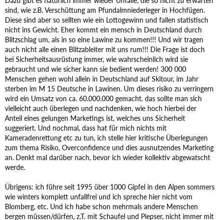
Dazu gibt es natürlich immer wieder Unfälle, die so nicht zu erwarten
sind, wie z.B. Verschüttung am Pfundalmniederleger in Hochfügen.
Diese sind aber so sellten wie ein Lottogewinn und fallen statistisch
nicht ins Gewicht. Eher kommt ein mensch in Deutschland durch
Blitzschlag um, als in so eine Lawine zu kommen!!! Und wir tragen
auch nicht alle einen Blitzableiter mit uns rum!!! Die Frage ist doch
bei Sicherheitsausrüstung immer, wie wahrscheinlich wird sie
gebraucht und wie sicher kann sie bedient werden! 300 000
Menschen gehen wohl allein in Deutschland auf Skitour, im Jahr
sterben im M 15 Deutsche in Lawinen. Um dieses risiko zu verringern
wird ein Umsatz von ca. 60.000.000 gemacht. das sollte man sich
vielleicht auch überlegen und nachdenken, wie hoch hierbei der
Anteil eines gelungen Marketings ist, welches uns Sicherheit
suggeriert. Und nochmal, dass hat für mich nichts mit
Kameradenrettung etc zu tun, ich stelle hier kritische Überlegungen
zum thema Risiko, Overconfidence und dies ausnutzendes Marketing
an. Denkt mal darüber nach, bevor ich wieder kollektiv abgewatscht
werde.
Übrigens: ich führe seit 1995 über 1000 Gipfel in den Alpen sommers
wie winters komplett unfallfrei und ich spreche hier nicht vom
Blomberg, etc. Und ich habe schon mehrmals andere Menschen
bergen müssen/dürfen, z.T. mit Schaufel und Piepser, nicht immer mit