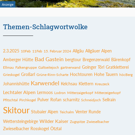
Themen-Schlagwortwolke
2.3.2025
Allgäu
Allgäuer Alpen
10Feb
11Feb
15. Februar 2024
Bad Gastein
Amberger Hütte
bergtour
Bregenzerwald
Bärenkopf
Goinger Törl
Gratkletterei
Ellmau
Falkengruppe
Galtseitejoch
gartnerwand
Großarl
Hochtouren
Hohe Tauern
Grieskogel
Grüne-Rinn-Scharte
höcBerg
Karwendel
Johannishütte
Kelchsau
Klettern
Kreuzeck
Lechtaler Alpen
Lermoos
Lodron
Mitterzaigerkopf
Mitterzeigerkopf
Pulver
Rofan
scharnitz
Sellrain
Pfitschtal
Pirchkogel
Schneidjoch
Skitour
Stubaier Alpen
Venter Runde
Teichalm
Wilder Kaiser
Wettersteingebirge
Zugspitze
Zwieselbacher
Zwieselbacher Rosskogel
Ötztal