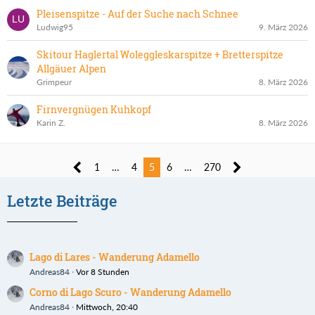
Pleisenspitze - Auf der Suche nach Schnee
Ludwig95
9. März 2026
Skitour Haglertal Woleggleskarspitze + Bretterspitze
Allgäuer Alpen
Grimpeur
8. März 2026
Firnvergnügen Kuhkopf
Karin Z.
8. März 2026
1
…
4
5
6
…
270
Letzte Beiträge
Lago di Lares - Wanderung Adamello
Andreas84
Vor 8 Stunden
Corno di Lago Scuro - Wanderung Adamello
Andreas84
Mittwoch, 20:40