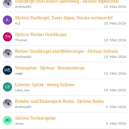
Standkopf und Großer Galtenberg - Skitour Alpbachtal
Andreas84
14. März 2026
Skitour Rastkogel, Tuxer Alpen, Stöcke vertauscht!
A.Z.
13. März 2026
Skitour Rietzer Grießkogel
Thomas.
13. März 2026
Rietzer Grießkogel und Mitterzaiger - Skitour Sellrain
Andreas84
13. März 2026
Vennspitze - Skitour - Brennerberge
wege
13. März 2026
Lüsener Spitze - wenig Schnee
Leon_Leu
10. März 2026
Kotalm- und Klobenjoch-Reibn - Skitour Rofan
Andreas84
9. März 2026
Skitour Seekarspitze
Jonas
9. März 2026