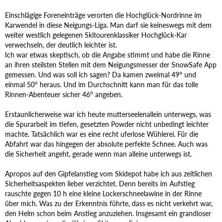
Einschlägige Foreneinträge verorten die Hochglück-Nordrinne im
Karwendel in diese Neigungs-Liga. Man darf sie keineswegs mit dem
weiter westlich gelegenen Skitourenklassiker Hochglück-Kar
verwechseln, der deutlich leichter ist.
Ich war etwas skeptisch, ob die Angabe stimmt und habe die Rinne
an ihren steilsten Stellen mit dem Neigungsmesser der SnowSafe App
gemessen. Und was soll ich sagen? Da kamen zweimal 49° und
einmal 50° heraus. Und im Durchschnitt kann man für das tolle
Rinnen-Abenteuer sicher 46° angeben.
Erstaunlicherweise war ich heute mutterseelenallein unterwegs, was
die Spurarbeit im tiefen, gesetzten Powder nicht unbedingt leichter
machte. Tatsächlich war es eine recht uferlose Wühlerei. Für die
Abfahrt war das hingegen der absolute perfekte Schnee. Auch was
die Sicherheit angeht, gerade wenn man alleine unterwegs ist.
Apropos auf den Gipfelanstieg vom Skidepot habe ich aus zeitlichen
Sicherheitsaspekten lieber verzichtet. Denn bereits im Aufstieg
rauschte gegen 10 h eine kleine Lockerschneelawine in der Rinne
über mich. Was zu der Erkenntnis führte, dass es nicht verkehrt war,
den Helm schon beim Anstieg anzuziehen. Insgesamt ein grandioser