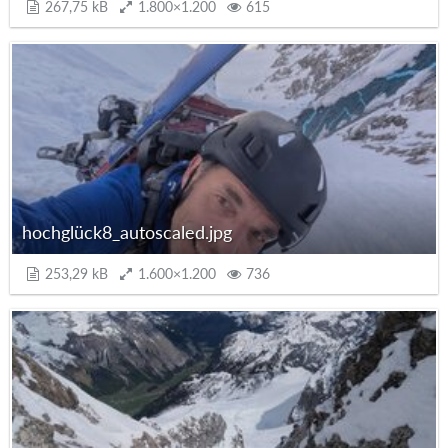
267,75 kB
1.800×1.200
615
hochglück8_autoscaled.jpg
253,29 kB
1.600×1.200
736