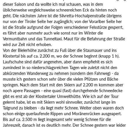
dieser Saison und da wollte ich mal schauen, was in dem
üblicherweise vergleichsweise schneereichen Eck da hinten noch
geht. Die nächsten Jahre ist die Silvretta-Hochalpenstraße übrigens
nur von der Tiroler Seite her zugänglich; von der Vorarlber Seite her
ist die Straße aufgrund der Folgen verschiedener Felsstürze gesperrt,
es fährt aber nunmehr auch wie sonst nur im Winter die
Vermuntbahn und das Tunneltaxi. Maut für die Befahrung der Straße
wird zur Zeit nicht erhoben.
Von der Bielerhöhe zunächst zu Fuß über die Staumauer und ins
Klostertal bis auf ca. 2.200 m, wo der Schnee beginnt (knapp 1 h).
Laufschuhe sind dafür angenehm, aber dann empfiehlt es sich
zumindest in so niederschlagsreichen Tagen wie zuletzt nicht den
abkürzenden Wanderweg zu nehmen (sondern den Fahrweg) - da
musste ich gestern schon sehr über die vielen Pfützen und Bäche
springen. Nach dem Start mit den Skiern auf 2.200 m kommen aber
noch apere Passagen - eine quasi (fast) durchgehende Schneedecke
gibt es erst ab der Klostertaler Umwelthütte. Wie ich auf der Tour
gelernt habe, ist es mit Skiern wohl sinnvoller, zunächst lange im
Talgrund zu bleiben - da liegt mehr Schnee. Weiter oben waren doch
schon einige querlaufende Rippen und Moränenrücken ausgeapert.
Bis auf ca. 2.500 m liegt insgesamt sehr wenig Schnee für die
Jahreszeit, danach ist es deutlich mehr. Der Schnee gestern war leider