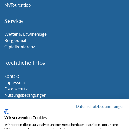
MyTourentipp
Service
Wetter & Lawinenlage
Bergjournal
Gipfelkonferenz
Rechtliche Infos
Kontakt
Impressum
Datenschutz
Nutzungsbedingungen
Sitemap
Datenschutzbestimmungen
Social Media
Wir verwenden Cookies
Wir können diese zur Analyse unserer Besucherdaten platzieren, um unsere