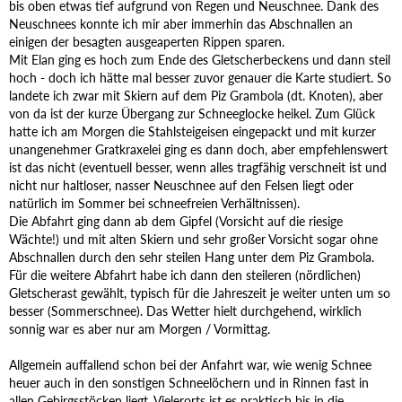
bis oben etwas tief aufgrund von Regen und Neuschnee. Dank des
Neuschnees konnte ich mir aber immerhin das Abschnallen an
einigen der besagten ausgeaperten Rippen sparen.
Mit Elan ging es hoch zum Ende des Gletscherbeckens und dann steil
hoch - doch ich hätte mal besser zuvor genauer die Karte studiert. So
landete ich zwar mit Skiern auf dem Piz Grambola (dt. Knoten), aber
von da ist der kurze Übergang zur Schneeglocke heikel. Zum Glück
hatte ich am Morgen die Stahlsteigeisen eingepackt und mit kurzer
unangenehmer Gratkraxelei ging es dann doch, aber empfehlenswert
ist das nicht (eventuell besser, wenn alles tragfähig verschneit ist und
nicht nur haltloser, nasser Neuschnee auf den Felsen liegt oder
natürlich im Sommer bei schneefreien Verhältnissen).
Die Abfahrt ging dann ab dem Gipfel (Vorsicht auf die riesige
Wächte!) und mit alten Skiern und sehr großer Vorsicht sogar ohne
Abschnallen durch den sehr steilen Hang unter dem Piz Grambola.
Für die weitere Abfahrt habe ich dann den steileren (nördlichen)
Gletscherast gewählt, typisch für die Jahreszeit je weiter unten um so
besser (Sommerschnee). Das Wetter hielt durchgehend, wirklich
sonnig war es aber nur am Morgen / Vormittag.
Allgemein auffallend schon bei der Anfahrt war, wie wenig Schnee
heuer auch in den sonstigen Schneelöchern und in Rinnen fast in
allen Gebirgsstöcken liegt. Vielerorts ist es praktisch bis in die