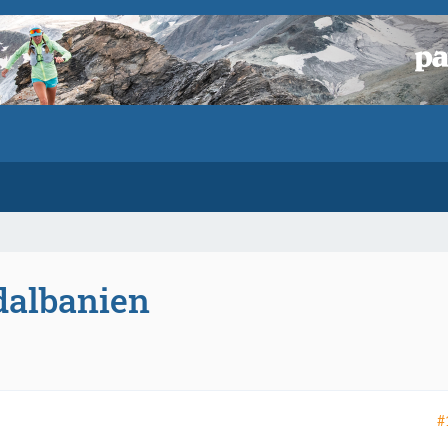
dalbanien
#