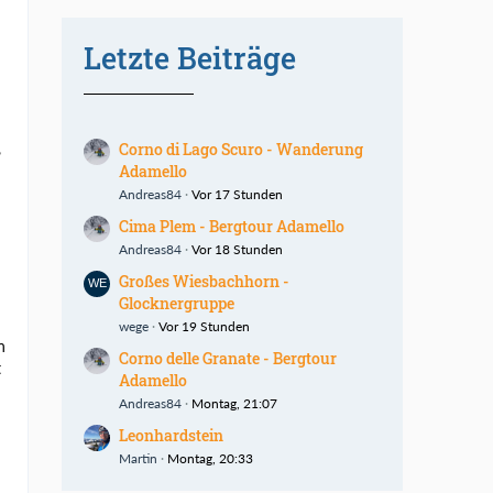
Letzte Beiträge
,
Corno di Lago Scuro - Wanderung
Adamello
Andreas84
Vor 17 Stunden
Cima Plem - Bergtour Adamello
Andreas84
Vor 18 Stunden
Großes Wiesbachhorn -
Glocknergruppe
wege
Vor 19 Stunden
n
Corno delle Granate - Bergtour
t
Adamello
Andreas84
Montag, 21:07
Leonhardstein
Martin
Montag, 20:33