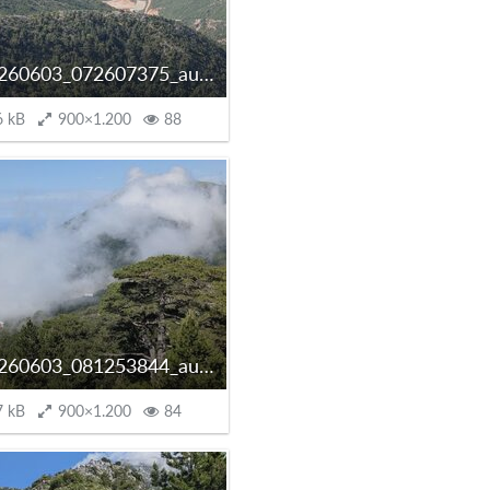
PXL_20260603_072607375_autoscaled.jpg
6 kB
900×1.200
88
PXL_20260603_081253844_autoscaled.jpg
7 kB
900×1.200
84