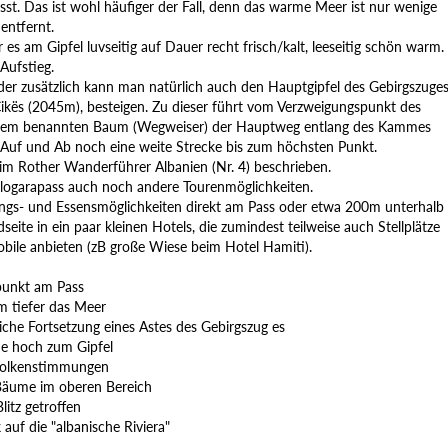
sst. Das ist wohl häufiger der Fall, denn das warme Meer ist nur wenige
 entfernt.
 es am Gipfel luvseitig auf Dauer recht frisch/kalt, leeseitig schön warm.
Aufstieg.
oder zusätzlich kann man natürlich auch den Hauptgipfel des Gebirgszuges
Cikës (2045m), besteigen. Zu dieser führt vom Verzweigungspunkt des
dem benannten Baum (Wegweiser) der Hauptweg entlang des Kammes
 Auf und Ab noch eine weite Strecke bis zum höchsten Punkt.
 im Rother Wanderführer Albanien (Nr. 4) beschrieben.
Llogarapass auch noch andere Tourenmöglichkeiten.
gs- und Essensmöglichkeiten direkt am Pass oder etwa 200m unterhalb
seite in ein paar kleinen Hotels, die zumindest teilweise auch Stellplätze
ile anbieten (zB große Wiese beim Hotel Hamiti).
tpunkt am Pass
m tiefer das Meer
iche Fortsetzung eines Astes des Gebirgszug es
de hoch zum Gipfel
Wolkenstimmungen
 Bäume im oberen Bereich
litz getroffen
k auf die "albanische Riviera"