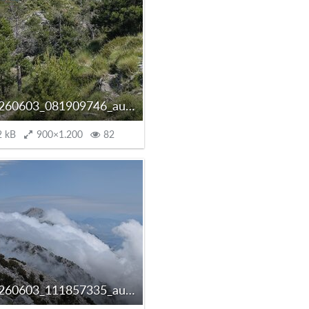
PXL_20260603_081909746_autoscaled.jpg
2 kB
900×1.200
82
PXL_20260603_111857335_autoscaled.jpg