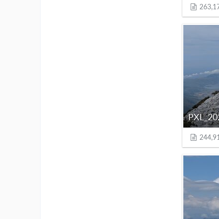
263,1
244,9