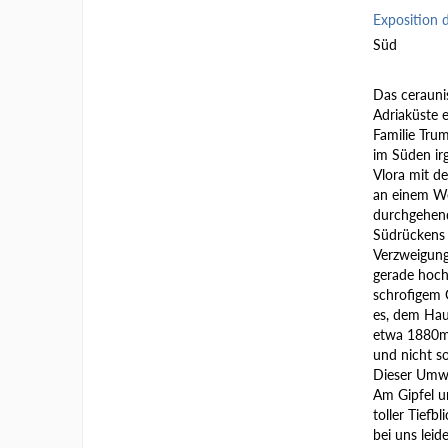
Exposition 
Süd
Das ceraunis
Adriaküste e
Familie Trum
im Süden ir
Vlora mit de
an einem We
durchgehend
Südrückens 
Verzweigung
gerade hoch 
schrofigem G
es, dem Hau
etwa 1880m 
und nicht so
Dieser Umweg
Am Gipfel u
toller Tiefb
bei uns lei