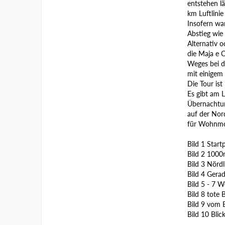
entstehen lä
km Luftlinie
Insofern war
Abstieg wie 
Alternativ 
die Maja e 
Weges bei 
mit einigem
Die Tour ist
Es gibt am 
Übernachtun
auf der Nord
für Wohnmob
Bild 1 Star
Bild 2 1000
Bild 3 Nördl
Bild 4 Gera
Bild 5 - 7 
Bild 8 tote
Bild 9 vom B
Bild 10 Blic