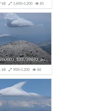
7 kB
1.600×1.200
85
PXL_20260603_103739692_autoscaled.jpg
1 kB
900×1.200
86