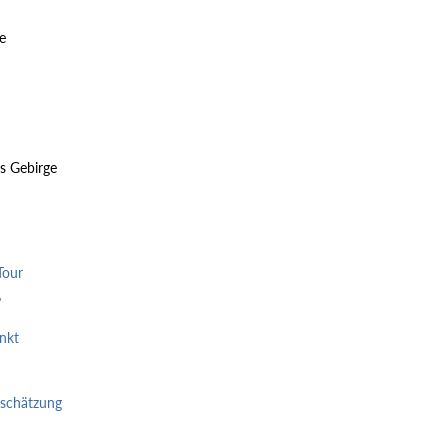
e
s Gebirge
Tour
6
nkt
nschätzung