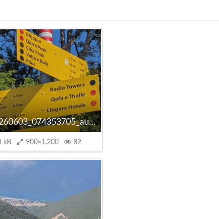
PXL_20260603_074353705_autoscaled.jpg
8 kB
900×1.200
82