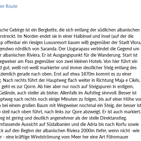
der Route
che Gebirge ist ein Bergkette, die sich entlang der südlichen albanischen
rstreckt. Im Norden endet sie in einer Halbinsel und Insel (auf der die
p offenbar ein riesiges Luxusresort bauen will) gegenüber der Stadt Vlora
gendwo nördlich von Saranda. Der Llogarapass verbindet die Gegend um
r albanischen Riviera. Er ist Ausgangspunkt für die Wanderung. Start ist
gweiser am Pass gegenüber von zwei kleinen Hotels. Von hier führt ein
 gut, weiß-rot-weiß markierter und immer deutlicher Steig entlang des
ziemlich gerade nach oben. Erst auf etwa 1870m kommt es zu einer
. Nach rechts führt der Hauptweg flach weiter in Richtung Maja e Cikës,
geht es zur Qorre. Ab hier aber nur noch auf Steigspuren in erdigem,
elände, auch steiler als bisher. Allenfalls im Aufstieg sinnvoll. Besser ist
ptweg nach rechts noch einige Minuten zu folgen, bis auf einer Höhe vo
bei einem großen Baum mit Wegweiser nochmal ein Steig, der besser is
 steil nach oben führt, nach links zur Qore abzweigt. Er ist auch markiert.
 ist gering und deutlich angenehmer als der steile Direktanstieg.
mfassende Aussicht auf Südalbanien und die Adria bis nach Korfu sowie
lick auf den Beginn der albanischen Riviera 2000m tiefer, wenn nicht -wie
der - eine kräftige Windströmung vom Meer her eine Art Föhnmauer