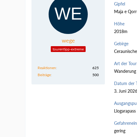
Gipfel
Maja e Qorr
Höhe
2018m
wege
Gebirge
tourentipp-extreme
Ceraunische
Art der Tour
Reaktionen
625
Wanderung
Beiträge
500
Datum der 
3. Juni 202
Ausgangspu
Llogarapass
Gefahrenei
gering