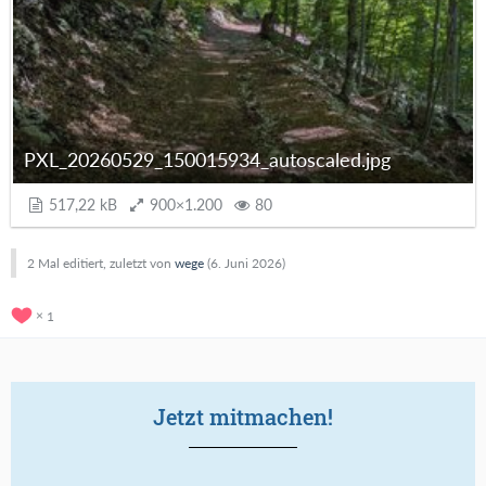
PXL_20260529_150015934_autoscaled.jpg
517,22 kB
900×1.200
80
2 Mal editiert, zuletzt von
wege
(
6. Juni 2026
)
1
Jetzt mitmachen!