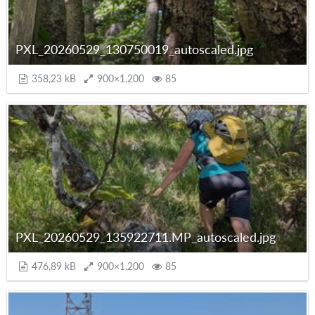
PXL_20260529_130750019_autoscaled.jpg
358,23 kB
900×1.200
85
PXL_20260529_135922711.MP_autoscaled.jpg
476,89 kB
900×1.200
85