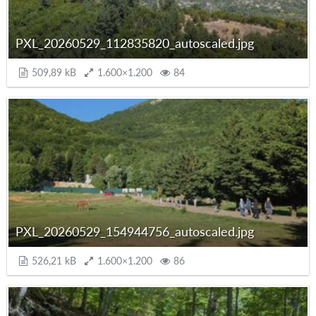
PXL_20260529_112835820_autoscaled.jpg
509,89 kB
1.600×1.200
84
PXL_20260529_154944756_autoscaled.jpg
526,21 kB
1.600×1.200
86