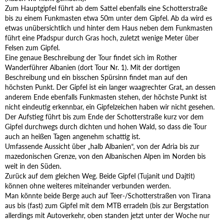
Zum Hauptgipfel führt ab dem Sattel ebenfalls eine Schotterstraße
bis zu einem Funkmasten etwa 50m unter dem Gipfel. Ab da wird es
etwas unübersichtlich und hinter dem Haus neben dem Funkmasten
führt eine Pfadspur durch Gras hoch, zuletzt wenige Meter über
Felsen zum Gipfel.
Eine genaue Beschreibung der Tour findet sich im Rother
Wanderführer Albanien (dort Tour Nr. 1). Mit der dortigen
Beschreibung und ein bisschen Spürsinn findet man auf den
höchsten Punkt. Der Gipfel ist ein langer waagrechter Grat, an dessen
anderem Ende ebenfalls Funkmasten stehen, der höchste Punkt ist
nicht eindeutig erkennbar, ein Gipfelzeichen haben wir nicht gesehen.
Der Aufstieg führt bis zum Ende der Schotterstraße kurz vor dem
Gipfel durchwegs durch dichten und hohen Wald, so dass die Tour
auch an heißen Tagen angenehm schattig ist.
Umfassende Aussicht über „halb Albanien“, von der Adria bis zur
mazedonischen Grenze, von den Albanischen Alpen im Norden bis
weit in den Süden.
Zurück auf dem gleichen Weg. Beide Gipfel (Tujanit und Dajtit)
können ohne weiteres miteinander verbunden werden.
Man könnte beide Berge auch auf Teer-/Schotterstraßen von Tirana
aus bis (fast) zum Gipfel mit dem MTB erradeln (bis zur Bergstation
allerdings mit Autoverkehr, oben standen jetzt unter der Woche nur