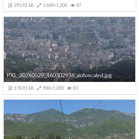
293,92 kB
1.600×1.200
87
PXL_20260529_160302936_autoscaled.jpg
178,93 kB
900×1.200
83