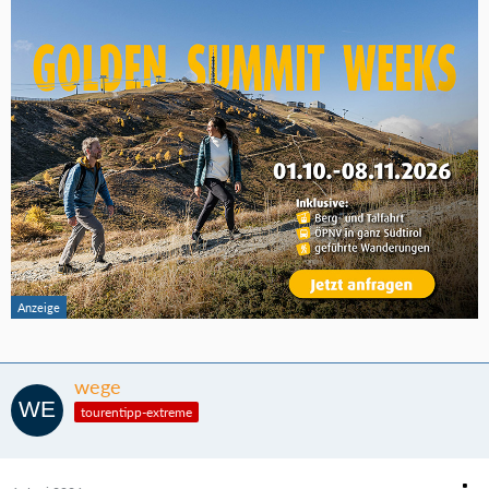
wege
tourentipp-extreme