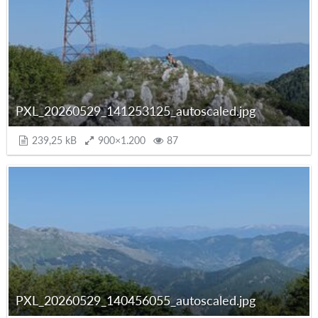
PXL_20260529_141253125_autoscaled.jpg
239,25 kB
900×1.200
87
PXL_20260529_140456055_autoscaled.jpg