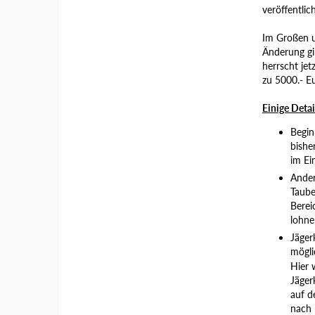
veröffentlich
Im Großen u
Änderung gi
herrscht jet
zu 5000.- E
Einige Detai
Begin
bishe
im Ei
Ander
Taube
Berei
lohne
Jäger
mögli
Hier 
Jäger
auf d
nach 