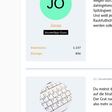
Wegen durch
dahingehend
Spitzingsee)
Und weiß jem
Rauhfußhühn
Jonas
werden soll
tourentipp-Guru
Reaktionen
1.157
Beiträge
856
11. November
Du meinst 
auf die Str
Der Grat na
also mehr o