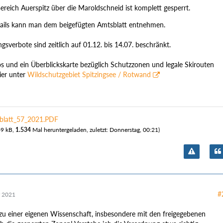
ereich Auerspitz über die Maroldschneid ist komplett gesperrt.
ails kann man dem beigefügten Amtsblatt entnehmen.
gsverbote sind zeitlich auf 01.12. bis 14.07. beschränkt.
os und ein Überblickskarte bezüglich Schutzzonen und legale Skirouten
ier unter
Wildschutzgebiet Spitzingsee / Rotwand
blatt_57_2021.PDF
49 kB,
1.534
Mal heruntergeladen, zuletzt:
Donnerstag, 00:21
)
#
 2021
 zu einer eigenen Wissenschaft, insbesondere mit den freigegebenen