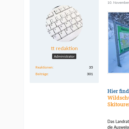
10. November
tt redaktion
Administrator
Reaktionen
35
Beiträge
301
Hier fin
Wildschu
Skitour
Das Landrat
die Ausweis