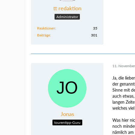
tt redaktion
Administrator
Reaktionen
35
Beiträge
301
11. November
Ja, die lie
der genannte
Sinne mit de
auch etwas,
langen Zeite
welches viel
Jonas
Was hier ni
tourentipp-Guru
noch mindes
nämlich am