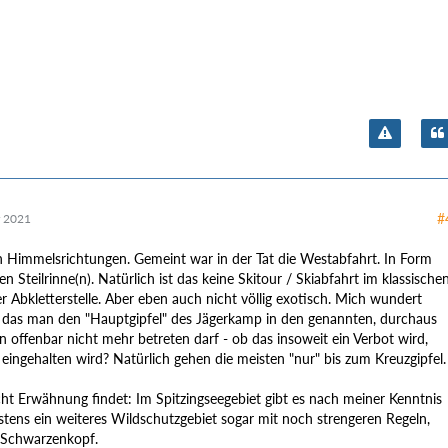
#
 2021
ben Himmelsrichtungen. Gemeint war in der Tat die Westabfahrt. In Form
n Steilrinne(n). Natürlich ist das keine Skitour / Skiabfahrt im klassische
r Abkletterstelle. Aber eben auch nicht völlig exotisch. Mich wundert
 das man den "Hauptgipfel" des Jägerkamp in den genannten, durchaus
n offenbar nicht mehr betreten darf - ob das insoweit ein Verbot wird,
 eingehalten wird? Natürlich gehen die meisten "nur" bis zum Kreuzgipfel.
cht Erwähnung findet: Im Spitzingseegebiet gibt es nach meiner Kenntnis
tens ein weiteres Wildschutzgebiet sogar mit noch strengeren Regeln,
 Schwarzenkopf.