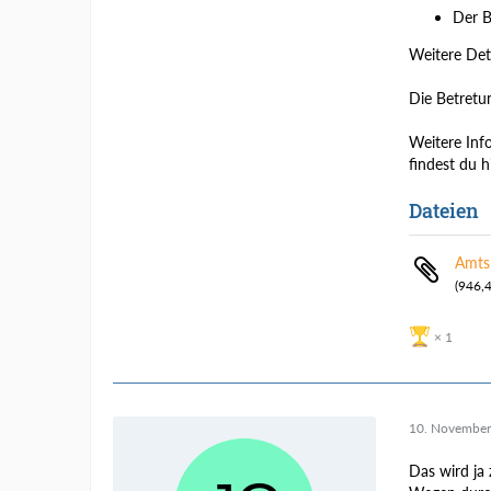
Der B
Weitere Det
Die Betretun
Weitere Inf
findest du h
Dateien
Amts
(946,
1
10. November
Das wird ja