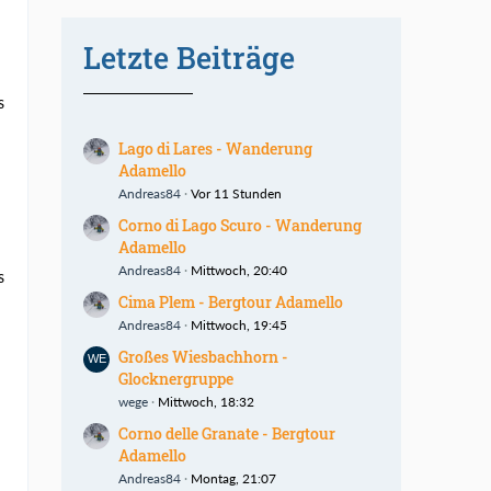
Letzte Beiträge
s
Lago di Lares - Wanderung
Adamello
Andreas84
Vor 11 Stunden
Corno di Lago Scuro - Wanderung
Adamello
Andreas84
Mittwoch, 20:40
s
Cima Plem - Bergtour Adamello
Andreas84
Mittwoch, 19:45
Großes Wiesbachhorn -
Glocknergruppe
wege
Mittwoch, 18:32
Corno delle Granate - Bergtour
Adamello
Andreas84
Montag, 21:07