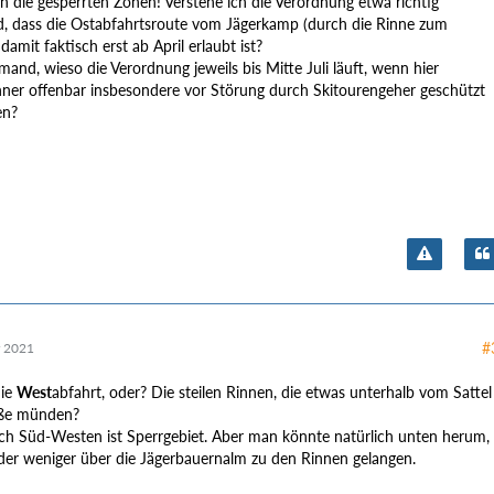
 die gesperrten Zonen! Verstehe ich die Verordnung etwa richtig
, dass die Ostabfahrtsroute vom Jägerkamp (durch die Rinne zum
 damit faktisch erst ab April erlaubt ist?
and, wieso die Verordnung jeweils bis Mitte Juli läuft, wenn hier
er offenbar insbesondere vor Störung durch Skitourengeher geschützt
en?
#
 2021
die
West
abfahrt, oder? Die steilen Rinnen, die etwas unterhalb vom Sattel
aße münden?
ch Süd-Westen ist Sperrgebiet. Aber man könnte natürlich unten herum,
der weniger über die Jägerbauernalm zu den Rinnen gelangen.