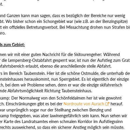
t.
nd Ganzen kann man sagen, dass es bezüglich der Bereiche nur wenig
bt. Wo bisher schon ein Schongebiet war (wie z.B. an der Benzingspitze)
zt ein offizielles Betretungsverbot. Bei Missachtung drohen nun Strafen bi
uro.
ls zum Gebiet:
nen wir mit einer guten Nachricht für die Skitourengeher: Während
r die Lempersberg-Ostabfahrt gesperrt war, ist nun der Aufstieg zum Grat
nfahrtsbereich erlaubt, ebenso die anschließende steile Abfahrt.
s im Bereich Taubenstein. Hier ist die schöne Ostmulde, die unterhalb de
nsteinhauses herauskommt, nun Sperrgebiet. Es ist eigentlich der einzige
ch, bei dem wir Probleme sehen, denn er war die einzige skifahrerisch
nde Abfahrtsmöglichkeit Richtung Taubensteinhaus.
kamp: Der Normalweg von den Schönfeldalmen her ist wie gewohnt
ch. Einschränkungen gibt es bei der
Nordroute von Aurach
herauf.
war ursprünglich sogar nur der Steilhang zwischen Benzing und
kamp freigegeben, was aber lawinengefährlich sein kann. Nun sehen wir
er Karte des Landratsamtes einen schmalen Korridor im Aufstiegssinn
rechts ausweichend, so dass ein sicherer Anstieg möglich sein müsste.