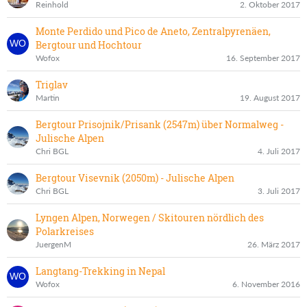
Reinhold
2. Oktober 2017
Monte Perdido und Pico de Aneto, Zentralpyrenäen,
Bergtour und Hochtour
Wofox
16. September 2017
Triglav
Martin
19. August 2017
Bergtour Prisojnik/Prisank (2547m) über Normalweg -
Julische Alpen
Chri BGL
4. Juli 2017
Bergtour Visevnik (2050m) - Julische Alpen
Chri BGL
3. Juli 2017
Lyngen Alpen, Norwegen / Skitouren nördlich des
Polarkreises
JuergenM
26. März 2017
Langtang-Trekking in Nepal
Wofox
6. November 2016