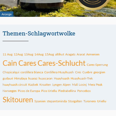
Themen-Schlagwortwolke
11 Aug
12Aug
13Aug
14Aug
15Aug
altihut
Aragats
Ararat
Armenien
Cain
Cares
Cares-Schlucht
Cares-Sperrung
Chopicalqui
cordillera blanca
Cordillera Huayhuash
Cres
Cuebre
georgien
gudauri
Himalaya
huaraz
huascaran
Huayhuash
Huayhuash-Trek
huayhuash circuit
Kazbek
Kroatien
Lyngen Alpen
Mali Losinj
Mera Peak
Norwegen
Picos de Europa
Pico Uriellu
Piedrabellina
Poncebos
Skitouren
Spanien
stepantsminda
Storgalten
Turonero
Uriellu