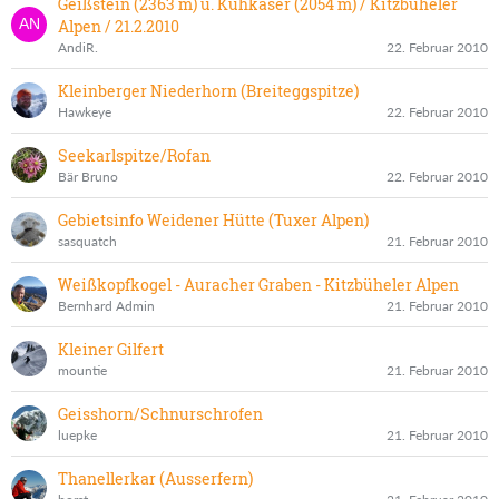
Geißstein (2363 m) u. Kuhkaser (2054 m) / Kitzbüheler
Alpen / 21.2.2010
AndiR.
22. Februar 2010
Kleinberger Niederhorn (Breiteggspitze)
Hawkeye
22. Februar 2010
Seekarlspitze/Rofan
Bär Bruno
22. Februar 2010
Gebietsinfo Weidener Hütte (Tuxer Alpen)
sasquatch
21. Februar 2010
Weißkopfkogel - Auracher Graben - Kitzbüheler Alpen
Bernhard Admin
21. Februar 2010
Kleiner Gilfert
mountie
21. Februar 2010
Geisshorn/Schnurschrofen
luepke
21. Februar 2010
Thanellerkar (Ausserfern)