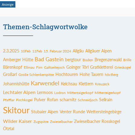
Themen-Schlagwortwolke
2.3.2025
Allgäu
Allgäuer Alpen
10Feb
11Feb
15. Februar 2024
Bad Gastein
Amberger Hütte
bergtour
Bregenzerwald
Boden
Brille
Bärenkopf
Goinger Törl
Gratkletterei
Ellmau
Firn
Galtseitejoch
Grieskogel
Großarl
Hochtouren
Hohe Tauern
Große Schlenkerspitze
höcBerg
Karwendel
Johannishütte
Kelchsau
Klettern
Kreuzeck
Lechtaler Alpen
Lermoos
Lodron
Mitterzaigerkopf
Mitterzeigerkopf
Pulver
Rofan
scharnitz
Sellrain
Pfafflar
Pirchkogel
Schneidjoch
Skitour
Stubaier Alpen
Venter Runde
Wettersteingebirge
Wilder Kaiser
Zwieselbacher Rosskogel
Zugspitze
Zwieselbacher
Ötztal