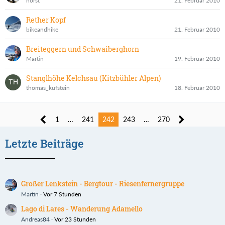
horst
21. Februar 2010
Rether Kopf
bikeandhike
21. Februar 2010
Breiteggern und Schwaiberghorn
Martin
19. Februar 2010
Stanglhöhe Kelchsau (Kitzbühler Alpen)
thomas_kufstein
18. Februar 2010
1
…
241
242
243
…
270
Letzte Beiträge
Großer Lenkstein - Bergtour - Riesenfernergruppe
Martin
Vor 7 Stunden
Lago di Lares - Wanderung Adamello
Andreas84
Vor 23 Stunden