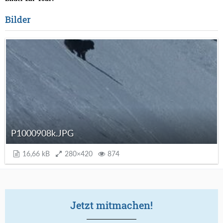
Bilder
P1000908k.JPG
16,66 kB
280×420
874
Jetzt mitmachen!