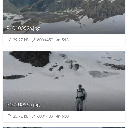
P1010052a.jpg
29,97 kB
600×450
598
P1010056a.jpg
25,71 kB
600×409
610