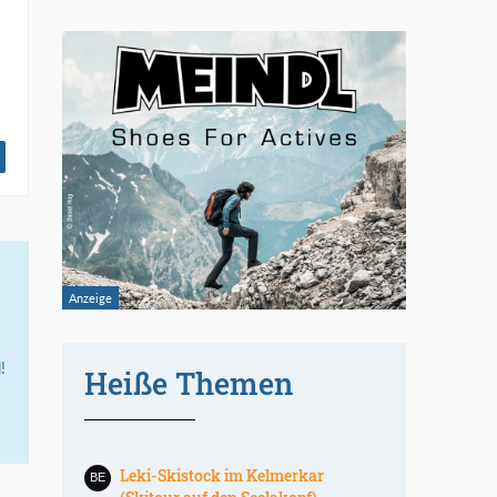
!
Heiße Themen
Leki-Skistock im Kelmerkar