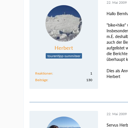
22. Mai 2009
Hallo Bernha
"bike+hike" 
Insbesonder
m.E. deshal
auch der Beg
Herbert
aufgelistet 
die Berichte
tourentipp-summiteer
überhaupt k
Dies als An
Reaktionen
1
Herbert
Beiträge
130
22. Mai 2009
Servus Herb