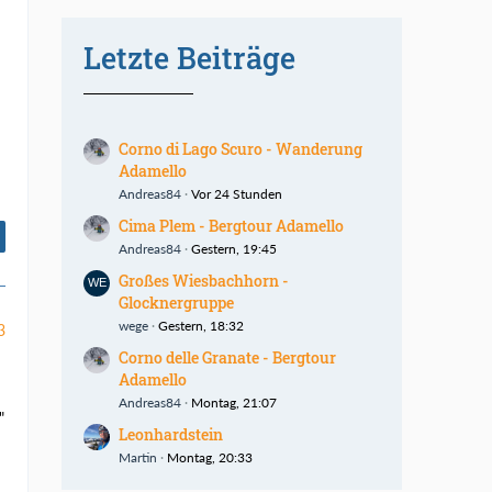
Letzte Beiträge
Corno di Lago Scuro - Wanderung
Adamello
Andreas84
Vor 24 Stunden
Cima Plem - Bergtour Adamello
Andreas84
Gestern, 19:45
Großes Wiesbachhorn -
Glocknergruppe
wege
Gestern, 18:32
3
Corno delle Granate - Bergtour
Adamello
Andreas84
Montag, 21:07
"
Leonhardstein
Martin
Montag, 20:33