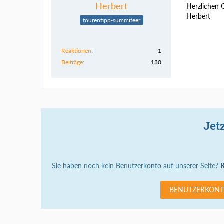
Herbert
Herzlichen 
Herbert
tourentipp-summiteer
Reaktionen
1
Beiträge
130
Jet
Sie haben noch kein Benutzerkonto auf unserer Seite?
R
BENUTZERKONT