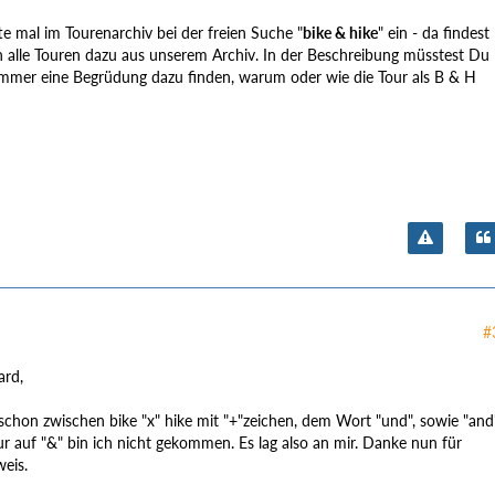
te mal im Tourenarchiv bei der freien Suche "
bike & hike
" ein - da findest
ch alle Touren dazu aus unserem Archiv. In der Beschreibung müsstest Du
mmer eine Begrüdung dazu finden, warum oder wie die Tour als B & H
#
ard,
 schon zwischen bike "x" hike mit "+"zeichen, dem Wort "und", sowie "and
r auf "&" bin ich nicht gekommen. Es lag also an mir. Danke nun für
eis.