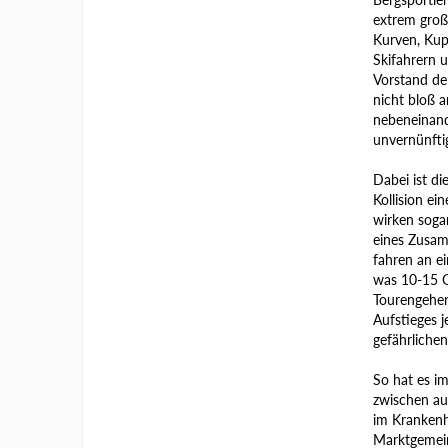
extrem große
Kurven, Kup
Skifahrern 
Vorstand de
nicht bloß 
nebeneinande
unvernünfti
Dabei ist d
Kollision e
wirken sogar
eines Zusamm
fahren an e
was 10-15 G
Tourengeher
Aufstieges 
gefährlichen
So hat es im
zwischen au
im Krankenha
Marktgemein