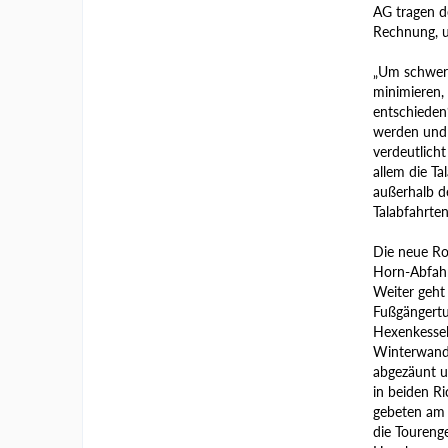
AG tragen d
Rechnung, um
„Um schwerw
minimieren, 
entschieden“
werden und 
verdeutlich
allem die Ta
außerhalb de
Talabfahrte
Die neue Ro
Horn-Abfahr
Weiter geht
Fußgängertu
Hexenkessel
Winterwande
abgezäunt u
in beiden R
gebeten am P
die Tourenge