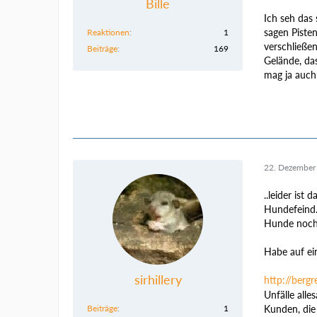
Bille
Ich seh das 
sagen Piste
Reaktionen
1
verschließen
Beiträge
169
Gelände, da
mag ja auch
22. Dezember
..leider is
Hundefeind. 
Hunde noch n
Habe auf ein
sirhillery
http://ber
Unfälle alle
Beiträge
1
Kunden, die