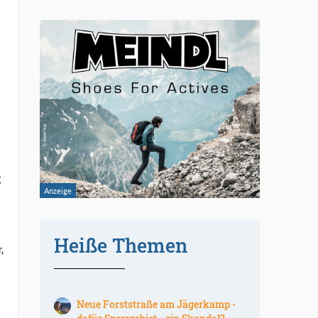
g
Heiße Themen
,
Neue Forststraße am Jägerkamp -