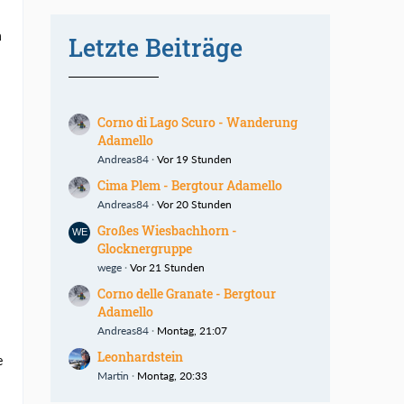
n
Letzte Beiträge
Corno di Lago Scuro - Wanderung
Adamello
Andreas84
Vor 19 Stunden
Cima Plem - Bergtour Adamello
Andreas84
Vor 20 Stunden
Großes Wiesbachhorn -
Glocknergruppe
wege
Vor 21 Stunden
Corno delle Granate - Bergtour
Adamello
Andreas84
Montag, 21:07
Leonhardstein
e
Martin
Montag, 20:33