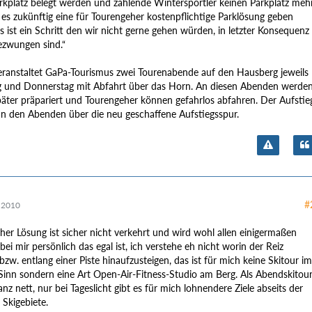
kplatz belegt werden und zahlende Wintersportler keinen Parkplatz meh
 es zukünftig eine für Tourengeher kostenpflichtige Parklösung geben
 ist ein Schritt den wir nicht gerne gehen würden, in letzter Konsequenz
ezwungen sind.“
eranstaltet GaPa-Tourismus zwei Tourenabende auf den Hausberg jeweils
 und Donnerstag mit Abfahrt über das Horn. An diesen Abenden werde
später präpariert und Tourengeher können gefahrlos abfahren. Der Aufstie
an den Abenden über die neu geschaffene Aufstiegsspur.
#
 2010
her Lösung ist sicher nicht verkehrt und wird wohl allen einigermaßen
ei mir persönlich das egal ist, ich verstehe eh nicht worin der Reiz
bzw. entlang einer Piste hinaufzusteigen, das ist für mich keine Skitour im
 Sinn sondern eine Art Open-Air-Fitness-Studio am Berg. Als Abendskitou
nz nett, nur bei Tageslicht gibt es für mich lohnendere Ziele abseits der
 Skigebiete.