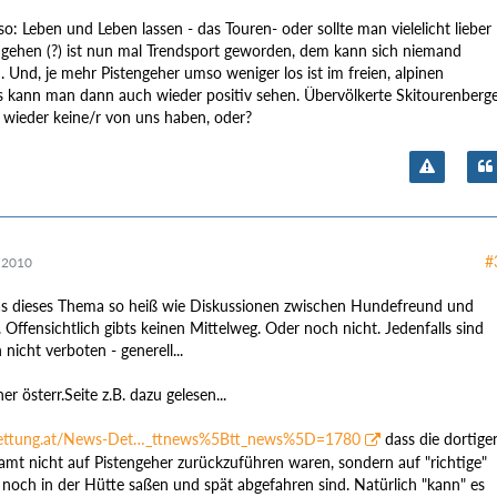
so: Leben und Leben lassen - das Touren- oder sollte man vielelicht lieber
ngehen (?) ist nun mal Trendsport geworden, dem kann sich niemand
. Und, je mehr Pistengeher umso weniger los ist im freien, alpinen
s kann man dann auch wieder positiv sehen. Übervölkerte Skitourenberg
 wieder keine/r von uns haben, oder?
#
 2010
t das dieses Thema so heiß wie Diskussionen zwischen Hundefreund und
Offensichtlich gibts keinen Mittelweg. Oder noch nicht. Jedenfalls sind
icht verboten - generell...
er österr.Seite z.B. dazu gelesen...
grettung.at/News-Det…_ttnews%5Btt_news%5D=1780
dass die dortige
samt nicht auf Pistengeher zurückzuführen waren, sondern auf "richtige"
 noch in der Hütte saßen und spät abgefahren sind. Natürlich "kann" es