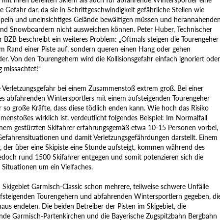
 Gefahr dar, da sie in Schrittgeschwindigkeit gefährliche Stellen wie
peln und uneinsichtiges Gelände bewältigen müssen und herannahende
und Snowboardern nicht ausweichen können. Peter Huber, Technischer
r BZB beschreibt ein weiteres Problem: „Oftmals steigen die Tourengeher
am Rand einer Piste auf, sondern queren einen Hang oder gehen
r. Von den Tourengehern wird die Kollisionsgefahr einfach ignoriert oder
g missachtet!“
ie Verletzungsgefahr bei einem Zusammenstoß extrem groß. Bei einer
ines abfahrenden Wintersportlers mit einem aufsteigenden Tourengeher
 so große Kräfte, dass diese tödlich enden kann. Wie hoch das Risiko
enstoßes wirklich ist, verdeutlicht folgendes Beispiel: Im Normalfall
inem gestürzten Skifahrer erfahrungsgemäß etwa 10-15 Personen vorbei,
efahrensituationen und damit Verletzungsgefährdungen darstellt. Einem
, der über eine Skipiste eine Stunde aufsteigt, kommen während des
jedoch rund 1500 Skifahrer entgegen und somit potenzieren sich die
 Situationen um ein Vielfaches.
 Skigebiet Garmisch-Classic schon mehrere, teilweise schwere Unfälle
fsteigenden Tourengehern und abfahrenden Wintersportlern gegeben, di
us endeten. Die beiden Betreiber der Pisten im Skigebiet, die
de Garmisch-Partenkirchen und die Bayerische Zugspitzbahn Bergbahn