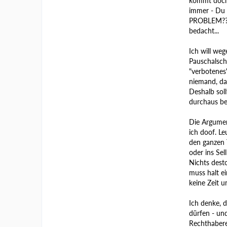
kommt doch 
immer - Du 
PROBLEM?? A
bedacht...
Ich will weg
Pauschalsch
"verbotenes
niemand, da
Deshalb sol
durchaus b
Die Argumen
ich doof. L
den ganzen 
oder ins Sel
Nichts desto
muss halt e
keine Zeit 
Ich denke, d
dürfen - un
Rechthabere