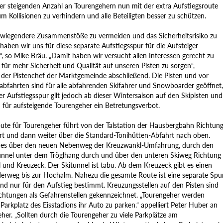
er steigenden Anzahl an Tourengehern nun mit der extra Aufstiegsroute
 Kollisionen zu verhindern und alle Beteiligten besser zu schützen.
iegendere Zusammenstöße zu vermeiden und das Sicherheitsrisiko zu
haben wir uns für diese separate Aufstiegsspur für die Aufsteiger
, so Mike Bräu. „Damit haben wir versucht allen Interessen gerecht zu
für mehr Sicherheit und Qualität auf unseren Pisten zu sorgen“,
t der Pistenchef der Marktgemeinde abschließend. Die Pisten und vor
labfahrten sind für alle abfahrenden Skifahrer und Snowboarder geöffnet,
r Aufstiegsspur gilt jedoch ab dieser Wintersaison auf den Skipisten und
n für aufsteigende Tourengeher ein Betretungsverbot.
ute für Tourengeher führt von der Talstation der Hausbergbahn Richtun
t und dann weiter über die Standard-Tonihütten-Abfahrt nach oben.
 es über den neuen Nebenweg der Kreuzwankl-Umfahrung, durch den
nnel unter dem Tröglhang durch und über den unteren Skiweg Richtung
 und Kreuzeck. Der Skitunnel ist tabu. Ab dem Kreuzeck gibt es einen
rweg bis zur Hochalm. Nahezu die gesamte Route ist eine separate Spur
nd nur für den Aufstieg bestimmt. Kreuzungsstellen auf den Pisten sind
ichtungen als Gefahrenstellen gekennzeichnet. „Tourengeher werden
arkplatz des Eisstadions ihr Auto zu parken.“ appelliert Peter Huber an
her. „Sollten durch die Tourengeher zu viele Parkplätze am