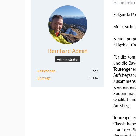
20. Dezember
Folgende Pr
Mehr Sicher
Neuer, präpa
Skigebiet G
Bernhard Admin
Für die kom
Administrator
und die Bay
Tourengeher
Reaktionen
927
Aufstiegssp
Beiträge
1.006
Zusammenst
werdenden a
Zudem macht
Qualität un
Aufstieg.
Tourengehen
Classic hab
– auf der Pi
Bergsportler