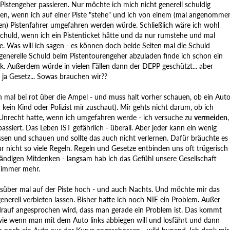
Pistengeher passieren. Nur möchte ich mich nicht generell schuldig
en, wenn ich auf einer Piste "stehe" und ich von einem (mal angenomme
en) Pistenfahrer umgefahren werden würde. Schließlich wäre ich wohl
schuld, wenn ich ein Pistenticket hätte und da nur rumstehe und mal
. Was will ich sagen - es können doch beide Seiten mal die Schuld
generelle Schuld beim Pistentourengeher abzuladen finde ich schon ein
ck. Außerdem würde in vielen Fällen dann der DEPP geschützt... aber
 ja Gesetz... Sowas brauchen wir??
h mal bei rot über die Ampel - und muss halt vorher schauen, ob ein Aut
ein Kind oder Polizist mir zuschaut). Mir gehts nicht darum, ob ich
Unrecht hatte, wenn ich umgefahren werde - ich versuche zu
vermeiden
,
assiert. Das Leben IST gefährlich - überall. Aber jeder kann ein wenig
sen und schauen und sollte das auch nicht verlernen. Dafür bräuchte es
r nicht so viele Regeln. Regeln und Gesetze entbinden uns oft trügerisch
ändigen Mitdenken - langsam hab ich das Gefühl unsere Gesellschaft
s immer mehr.
gsüber mal auf der Piste hoch - und auch Nachts. Und möchte mir das
enerell verbieten lassen. Bisher hatte ich noch NIE ein Problem. Außer
auf angesprochen wird, dass man gerade ein Problem ist. Das kommt
 wie wenn man mit dem Auto links abbiegen will und losfährt und dann