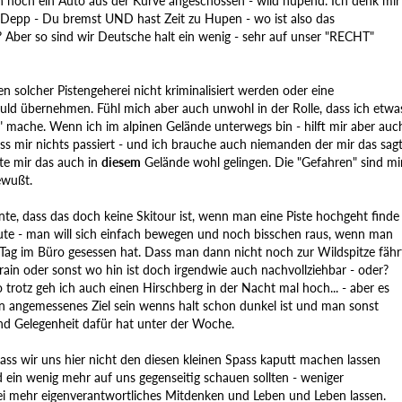
noch ein Auto aus der Kurve angeschossen - wild hupend. Ich denk mir
Depp - Du bremst UND hast Zeit zu Hupen - wo ist also das
ber so sind wir Deutsche halt ein wenig - sehr auf unser "RECHT"
en solcher Pistengeherei nicht kriminalisiert werden oder eine
uld übernehmen. Fühl mich aber auch unwohl in der Rolle, dass ich etwa
" mache. Wenn ich im alpinen Gelände unterwegs bin - hilft mir aber auc
ss mir nichts passiert - und ich brauche auch niemanden der mir das sagt
lte mir das auch in
diesem
Gelände wohl gelingen. Die "Gefahren" sind mi
ewußt.
te, dass das doch keine Skitour ist, wenn man eine Piste hochgeht finde
eute - man will sich einfach bewegen und noch bisschen raus, wenn man
Tag im Büro gesessen hat. Dass man dann nicht noch zur Wildspitze fähr
lrain oder sonst wo hin ist doch irgendwie auch nachvollziehbar - oder?
 trotz geh ich auch einen Hirschberg in der Nacht mal hoch... - aber es
in angemessenes Ziel sein wenns halt schon dunkel ist und man sonst
und Gelegenheit dafür hat unter der Woche.
ass wir uns hier nicht den diesen kleinen Spass kaputt machen lassen
d ein wenig mehr auf uns gegenseitig schauen sollten - weniger
i mehr eigenverantwortliches Mitdenken und Leben und Leben lassen.