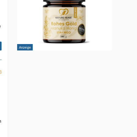
e
3
n