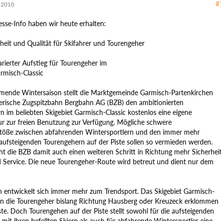
#
 2010
esse-Info haben wir heute erhalten:
heit und Qualität für Skifahrer und Tourengeher
rierter Aufstieg für Tourengeher im
armisch-Classic
mende Wintersaison stellt die Marktgemeinde Garmisch-Partenkirchen
erische Zugspitzbahn Bergbahn AG (BZB) den ambitionierten
n im beliebten Skigebiet Garmisch-Classic kostenlos eine eigene
ur zur freien Benutzung zur Verfügung. Mögliche schwere
öße zwischen abfahrenden Wintersportlern und den immer mehr
ufsteigenden Tourengehern auf der Piste sollen so vermieden werden.
 die BZB damit auch einen weiteren Schritt in Richtung mehr Sicherheit
d Service. Die neue Tourengeher-Route wird betreut und dient nur dem
 entwickelt sich immer mehr zum Trendsport. Das Skigebiet Garmisch-
en die Tourengeher bislang Richtung Hausberg oder Kreuzeck erklommen
ste. Doch Tourengehen auf der Piste stellt sowohl für die aufsteigenden
 mit ihren befellten Skiern als auch für abfahrende Wintersportler eine