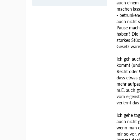
auch einem 
machen lass
- betrunken
auch nicht 
Pause mache
haben? Die 
starkes Stü
Gesetz wäre
Ich geh auc
kommt (und k
Recht oder 
dass etwas p
mehr aufpas
m.E. auch ga
vom eigenst
verlernt da
Ich gehe ta
auch nicht g
wenn man dr
mir so vor,