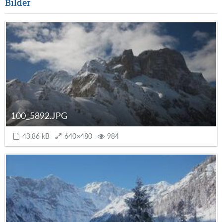
Bilder
100_5892.JPG
43,86 kB
640×480
984