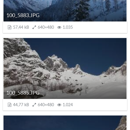
100_5883.JPG
57,44 kB
640×480
1.035
100_5885.JPG
44,77 kB
640×480
1.024