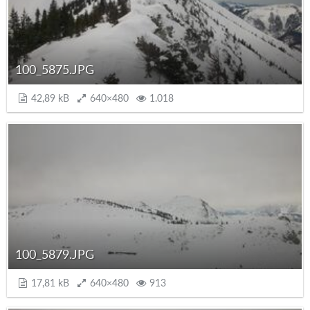
100_5875.JPG
42,89 kB
640×480
1.018
100_5879.JPG
17,81 kB
640×480
913