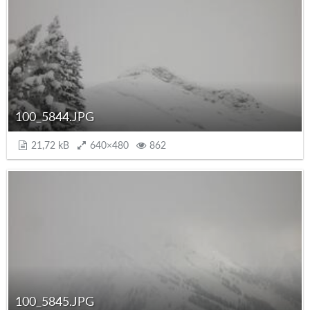
100_5844.JPG
21,72 kB
640×480
862
100_5845.JPG