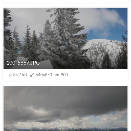
100_5867.JPG
84,7 kB
640×853
900