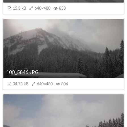
15,3 kB
640×480
858
100_5846.JPG
34,73 kB
640×480
804