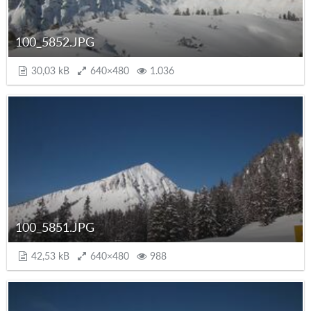
100_5852.JPG
30,03 kB
640×480
1.036
100_5851.JPG
42,53 kB
640×480
988