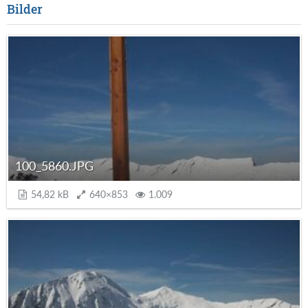
Bilder
100_5860.JPG
54,82 kB
640×853
1.009