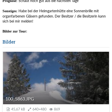
Schaut noch gut aus die nächsten Tage
Prognose:
Habe bei der Heimgartenhütte eine Sonnenbrille mit
Sonstiges:
organfarbenen Gläsern gefunden. Der Besitzer / die Besitzerin kann
sich bei mir melden!
Bilder zur Tour:
Bilder
100_5863.JPG
45,67 kB
640×480
869