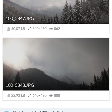
100_5847.JPG
50,07 kB
640×480
862
100_5848.JPG
22,93 kB
640×480
888