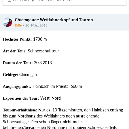
Chiemgauer: Weitlahnerkopf und Tauron
Bille
20. März 2013
1738 m
Höchster Punkt:
Schneeschuhtour
Art der Tour:
20.3.2013
Datum der Tour:
Chiemgau
Gebirge:
Hainbach im Priental 660 m
Ausgangspunkt:
West, Nord
Exposition der Tour:
Nur ca. 10 Trageminuten, den Hainbach entlang
Tourenverhältnisse:
bis zum Nordhang des Weitlahners noch ausreichende
Schneeauflage. Den schon länger nicht mehr
befahrenen/begangenen Nordhang mit üppiger Schneelage (teils