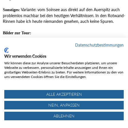
Variante: vom Soinsee aus direkt auf den Auerspitz auch
Sonstiges:
problemlos machbar bei den heutigen Verhältnissen. In den Rotwand-
Rinnen habe ich heute niemanden gesehen, auch keine Spuren.
Bilder zur Tour:
Bilder
Datenschutzbestimmungen
Wir verwenden Cookies
Wir können diese zur Analyse unserer Besucherdaten platzieren, um unsere
Webseite zu verbessern, personalisierte Inhalte anzuzeigen und Ihnen ein
großartiges Webseiten-Erlebnis zu bieten. Für weitere Informationen zu den von
uns verwendeten Cookies öffnen Sie die Einstellungen.
ALLE AKZEPTIEREN
NEIN, ANPASSEN
100_5813.JPG
ABLEHNEN
20,71 kB
640×480
1.017