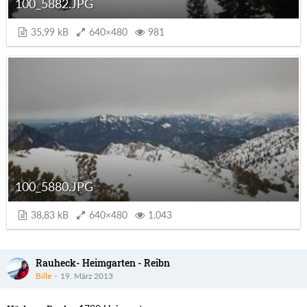
100_5882.JPG
35,99 kB
640×480
981
100_5880.JPG
38,83 kB
640×480
1.043
Rauheck- Heimgarten - Reibn
Bille
19. März 2013