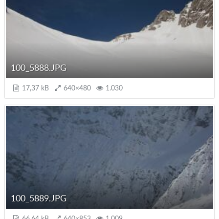
100_5888.JPG
17,37 kB
640×480
1.030
100_5889.JPG
66,64 kB
640×853
1.009