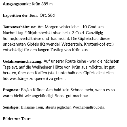
Ausgangspunkt:
Krün 889 m
Ost, Süd
Exposition der Tour:
Am Morgen winterliche - 10 Grad, am
Tourenverhältnisse:
Nachmittag Frühjahrsberhältnisse bei + 3 Grad. Ganztägig
Sonne,Topverhältnisse und Traumsicht. Die Gipfelschau dieses
unbekannten Gipfels (Karwendel, Wetterstein, Krottenkopf etc.)
entschädigt für den langen Zustieg von Krün aus.
Auf unserer Route keine - wer die nächsten
Gefahreneinschätzung:
Tage evt. auf die Weilheimer Hütte von Krün aus möchte, ist gut
beraten, über den Klaffen (statt unterhalb des Gipfels die steilen
Südwesthänge zu queren) zu gehen.
Bis/ab Krüner Alm bald kein Schnee mehr, wenn es so
Prognose:
warm bleibt wie angekündigt. Sonst gut machbar.
Sonstiges:
Einsame Tour, abseits jeglichen Wochenendtroubels.
Bilder zur Tour: