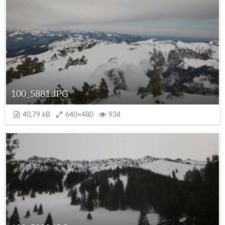
100_5881.JPG
40,79 kB
640×480
934