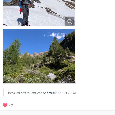
Einmal editiert, zuletzt von
Andreas84
(
7. Juli 2026
)
7