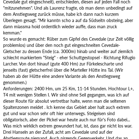
Cevedale gut eingeschneit), entschieden, diesen auf jeden Fall noch
"mitzunehmen". Und als Laurenz fragte, ob man denn unbedingt auf
dem Anstiegsweg zurück müsse, habe ich dann nach kurzem
Überlegen gesagt. "Mir kanntn scho a auf da Südseitn obsteing, aber
dann miassma hoid ordentlich wieder auffe, dass man zruck
kemman."
So wurde es gemacht: Rüber zum Gipfel des Cevedale (zur Zeit völlig
problemlos) und über den noch gut eingeschneiten Cevedale-
Gletscher zu dessen Ende (ca. 3000m) hinab und weiter auf ziemlich
schlecht markiertem "Steig" - eher Schuttgestopsel - Richtung Rifugio
Larcher. Von dort hinauf (gute 400 Hm) zur Fürkelescharte und
jenseits (fast) gletscherfrei über die Marteller Hütte ins Tal. (Wir
haben ab der Hütte eine andere Variante als den Anstiegsweg
genommen.)
Anforderungen: 2400 Hm, um 25 Km, 11-14 Stunden. Hochtour L+,
T4 mit wenigen Stellen I. Wir sind ohne Seil gegangen, was ich auf
dieser Route für absolut vertretbar halte, wenn man die seltenen
Spaltenzonen meidet . Ich kenne das Gebiet aber halt auch extrem
gut und war schon sehr oft hier unterwegs. Steigeisen sind
obligatorisch, aber der Pickel war heute auch nur für's Foto dabei...
Was mich wirklich extrem gewundert hat, ist, dass gar nicht los war.
Drei Hanseln an der Zufall, acht am Cevedale und auf der
Abstiegsroute niemand. Auch nirgends Gegenverkehr. Und das an