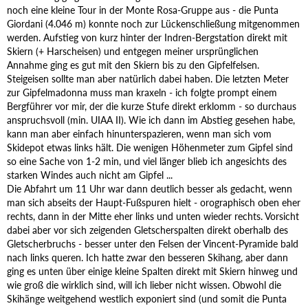
noch eine kleine Tour in der Monte Rosa-Gruppe aus - die Punta
Giordani (4.046 m) konnte noch zur Lückenschließung mitgenommen
werden. Aufstieg von kurz hinter der Indren-Bergstation direkt mit
Skiern (+ Harscheisen) und entgegen meiner ursprünglichen
Annahme ging es gut mit den Skiern bis zu den Gipfelfelsen.
Steigeisen sollte man aber natürlich dabei haben. Die letzten Meter
zur Gipfelmadonna muss man kraxeln - ich folgte prompt einem
Bergführer vor mir, der die kurze Stufe direkt erklomm - so durchaus
anspruchsvoll (min. UIAA II). Wie ich dann im Abstieg gesehen habe,
kann man aber einfach hinunterspazieren, wenn man sich vom
Skidepot etwas links hält. Die wenigen Höhenmeter zum Gipfel sind
so eine Sache von 1-2 min, und viel länger blieb ich angesichts des
starken Windes auch nicht am Gipfel ...
Die Abfahrt um 11 Uhr war dann deutlich besser als gedacht, wenn
man sich abseits der Haupt-Fußspuren hielt - orographisch oben eher
rechts, dann in der Mitte eher links und unten wieder rechts. Vorsicht
dabei aber vor sich zeigenden Gletscherspalten direkt oberhalb des
Gletscherbruchs - besser unter den Felsen der Vincent-Pyramide bald
nach links queren. Ich hatte zwar den besseren Skihang, aber dann
ging es unten über einige kleine Spalten direkt mit Skiern hinweg und
wie groß die wirklich sind, will ich lieber nicht wissen. Obwohl die
Skihänge weitgehend westlich exponiert sind (und somit die Punta