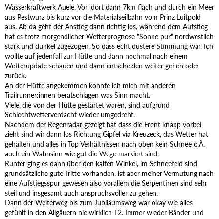
Wasserkraftwerk Auele. Von dort dann 7km flach und durch ein Meer
aus Pestwurz bis kurz vor die Materialseilbahn vom Prinz Luitpold
aus. Ab da geht der Anstieg dann richtig los, während dem Aufstieg
hat es trotz morgendlicher Wetterprognose "Sonne pur" nordwestlich
stark und dunkel zugezogen. So dass echt düstere Stimmung war. Ich
wollte auf jedenfall zur Hütte und dann nochmal nach einem
Wetterupdate schauen und dann entscheiden weiter gehen oder
zurück.
An der Hütte angekommen konnte ich mich mit anderen
Trailrunner:innen beratschlagen was Sinn macht.
Viele, die von der Hütte gestartet waren, sind aufgrund
Schlechtwetterverdacht wieder umgedreht.
Nachdem der Regenradar gezeigt hat dass die Front knapp vorbei
zieht sind wir dann los Richtung Gipfel via Kreuzeck, das Wetter hat
gehalten und alles in Top Verhältnissen nach oben kein Schnee o.Ä.
auch ein Wahnsinn wie gut die Wege markiert sind,
Runter ging es dann über den kalten Winkel, im Schneefeld sind
grundsätzliche gute Tritte vorhanden, ist aber meiner Vermutung nach
eine Aufstiegsspur gewesen also vorallem die Serpentinen sind sehr
steil und insgesamt auch anspruchsvoller zu gehen.
Dann der Weiterweg bis zum Jubiläumsweg war okay wie alles
gefühlt in den Allgäuern nie wirklich T2. Immer wieder Bänder und