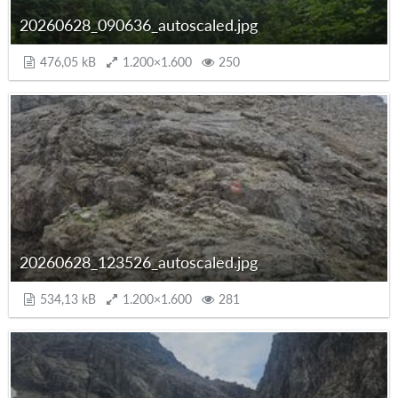
20260628_090636_autoscaled.jpg
476,05 kB
1.200×1.600
250
20260628_123526_autoscaled.jpg
534,13 kB
1.200×1.600
281