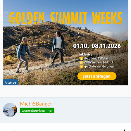
MichiSBanger
tourentipp-beginner