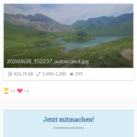
20260628_152237_autoscaled.jpg
426,79 kB
1.600×1.200
299
2
2
Jetzt mitmachen!