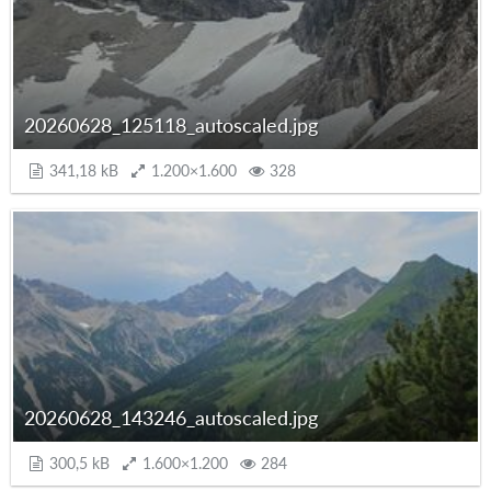
20260628_125118_autoscaled.jpg
341,18 kB
1.200×1.600
328
20260628_143246_autoscaled.jpg
300,5 kB
1.600×1.200
284