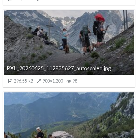
PXL_20260625_112835627_autoscaled.jpg
296,55 kB
900×1.200
98