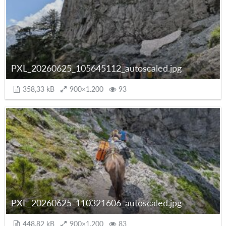
PXL_20260625_105645112_autoscaled.jpg
358,33 kB
900×1.200
93
PXL_20260625_110321606_autoscaled.jpg
448,82 kB
900×1.200
83