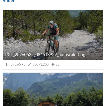
Bilder
PXL_20260625_084518929_autoscaled.jpg
395,65 kB
900×1.200
88