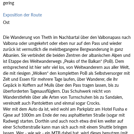
gering
Exposition der Route
Ost
Die Wanderung von Theth im Nachbartal über den Valbonapass nach
Valbona oder umgekehrt oder eben nur auf den Pass und wieder
zurück ist vermutlich die meistbegangene Bergwanderung in ganz
Albanien. Sie verbindet die beiden Zentren der albanischen Alpen und
ist Etappe des Weitwanderwegs „Peaks of the Balkan“ (PoB). Dem
entsprechend ist hier sehr viel los, von Weitwanderern aus aller Welt,
die mit riesigen „Wolken“ den kompletten PoB als Selbstversorger mit
Zelt und Essen für mehrere Tage laufen, über Wanderer, die ihr
Gepäck in Koffern auf Mulis über den Pass tragen lassen, bis zu
überforderten Tagesausflüglern. Das Schuhwerk reicht von
Wanderstiefeln über alle Arten von Turnschuhen bis zu Sandalen,
vereinzelt auch Pantoletten und einmal sogar Crocks.
Wer mit dem Auto da ist, wird wohl am Parkplatz am Hotel Fusha e
Gjese auf 1000m am Ende der neu asphaltierten Straße (sogar mit
Radweg) starten. Dorthin und auch noch etwa drei km weiter auf
einer Schotterstraße kann man sich auch mit einem Shuttle bringen
lassen. Wer - wie wir - ein MTB dabei hat, wird dieses benutzen (mit