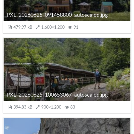
PXL_20260625_091458800_autoscaled.jpg
479,97 kB
1.600×1.200
91
PXL_20260625_100653067_autoscaled.jpg
394,83 kB
900×1.200
83