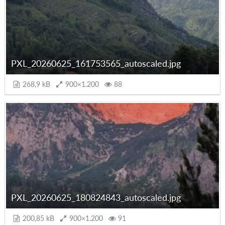
PXL_20260625_161753565_autoscaled.jpg
268,9 kB
900×1.200
88
PXL_20260625_180824843_autoscaled.jpg
200,85 kB
900×1.200
91