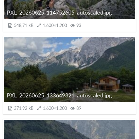
PXL_20260625_114752605_autoscaled.jpg
548,71 kB
1.600×1.200
93
PXL_20260625_133649321_autoscaled.jpg
371,92 kB
1.600×1.200
89