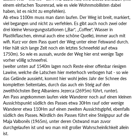
einem einfachen Tourenrad, wie es viele Wohnmobilisten dabei
haben, ist es nicht zu empfehlen).
Ab etwa 1100m muss man dann laufen. Der Weg ist breit, markiert,
viel begangen und nicht zu verfehlen. Es gibt auch noch zwei oder
drei kleine Versorgungsstationen („Bar“, „Coffee“, Wasser in
Plastikflaschen, einmal auch eine schöne Quelle), immer auch mit
wifi. Kurz vor dem Pass quert der Weg unter einer Felswand durch.
Hier hält sich lange Zeit noch ein letztes Schneefeld auf etwa
1750m). So wie es aussah, wurde der Weg hier erst wenige Tage
vorher völlig schneefrei.
(weiter unten auf 1540m lagen noch Reste einer offenbar riesigen
Lawine, welche die Latschen hier meterhoch verbogen hat - so wie
das Gelände aussieht, kommt hier wohl jedes Jahr der Schnee des
kompletten Seitentales, durch das auch ein Steig auf den
zweithöchsten Berg Albaniens Jezerca (2695m) führt, runter).
Am Pass angekommen laufen viele Wanderer noch auf einen kleinen
Aussichtspunkt südlich des Passes etwa 30Hm rauf oder wenige
Wanderer etwa 110Hm auf einen zweiten Aussichtsgipfel, ebenfalls
südlich des Passes. Nördlich des Passes führt eine Steigspur auf die
Maja Valbonës (1965m), unter deren Ostwand man zuvor
durchgelaufen ist und wo man mit großer Wahrscheinlichkeit allein
ist.