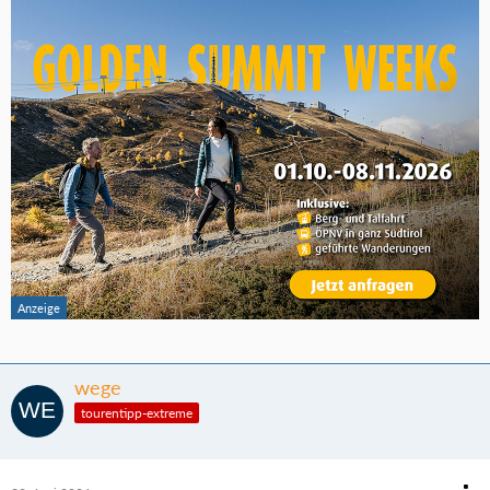
wege
tourentipp-extreme