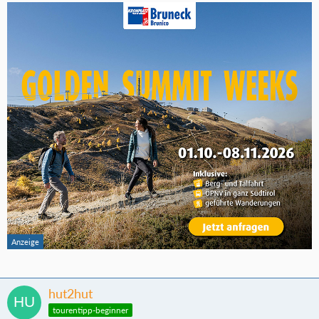
hut2hut
tourentipp-beginner