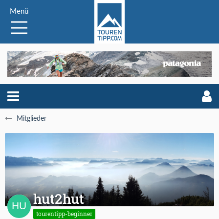
Menü
Mitglieder
hut2hut
tourentipp-beginner