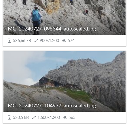
IMG_20240727_095344_autoscaled.jpg
536,66 kB
900×1.200
574
IMG_20240727_104937_autoscaled.jpg
530,5 kB
1.600×1.200
565