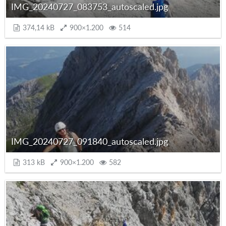
IMG_20240727_083753_autoscaled.jpg
374,14 kB
900×1.200
514
IMG_20240727_091840_autoscaled.jpg
313 kB
900×1.200
582