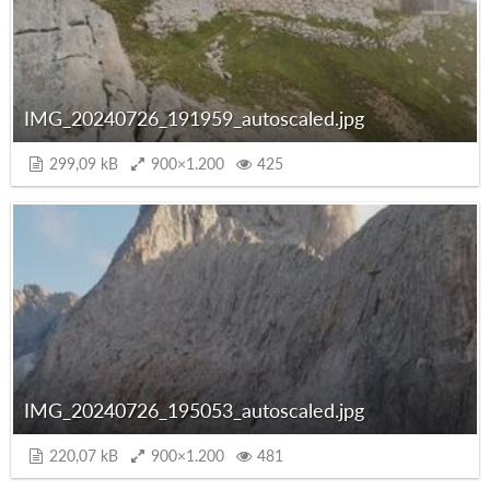
IMG_20240726_191959_autoscaled.jpg
299,09 kB
900×1.200
425
IMG_20240726_195053_autoscaled.jpg
220,07 kB
900×1.200
481