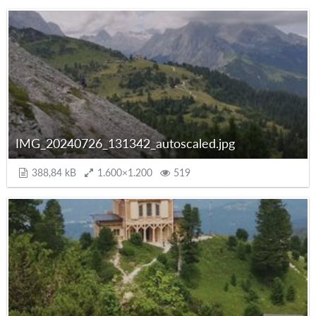
IMG_20240726_131342_autoscaled.jpg
388,84 kB
1.600×1.200
519