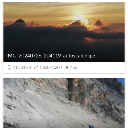
IMG_20240726_204119_autoscaled.jpg
112,34 kB
1.600×1.200
456