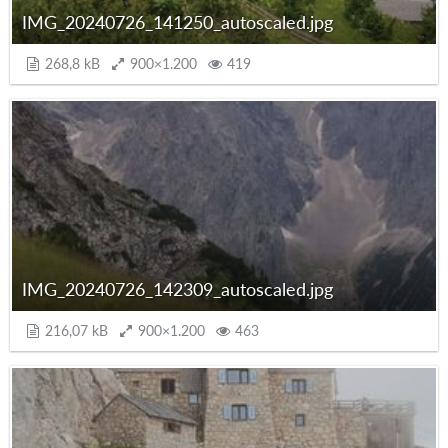
IMG_20240726_141250_autoscaled.jpg
268,8 kB
900×1.200
419
IMG_20240726_142309_autoscaled.jpg
216,07 kB
900×1.200
463