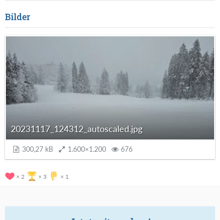
Bilder
20231117_124312_autoscaled.jpg
300,27 kB
1.600×1.200
676
2
3
1