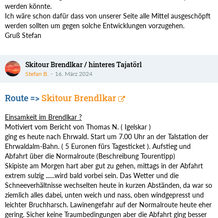
werden könnte.
Ich wäre schon dafür dass von unserer Seite alle Mittel ausgeschöpft
werden sollten um gegen solche Entwicklungen vorzugehen.
Gruß Stefan
Skitour Brendlkar / hinteres Tajatörl
Stefan B.
16. März 2024
Route =>
Skitour Brendlkar
Einsamkeit im Brendlkar ?
Motiviert vom Bericht von Thomas N. ( Igelskar )
ging es heute nach Ehrwald. Start um 7.00 Uhr an der Talstation der
Ehrwaldalm-Bahn. ( 5 Euronen fürs Tagesticket ). Aufstieg und
Abfahrt über die Normalroute (Beschreibung Tourentipp)
Skipiste am Morgen hart aber gut zu gehen, mittags in der Abfahrt
extrem sulzig ......wird bald vorbei sein. Das Wetter und die
Schneeverhältnisse wechselten heute in kurzen Abständen, da war so
ziemlich alles dabei, unten weich und nass, oben windgepresst und
leichter Bruchharsch. Lawinengefahr auf der Normalroute heute eher
gering. Sicher keine Traumbedingungen aber die Abfahrt ging besser