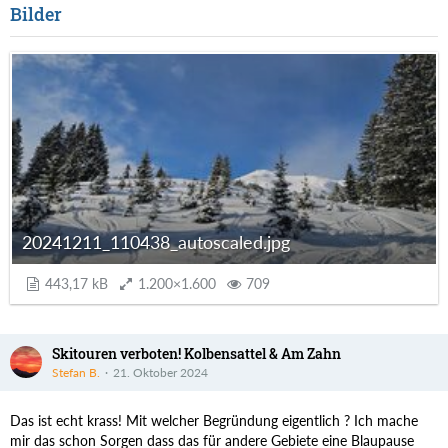
Bilder
20241211_110438_autoscaled.jpg
443,17 kB
1.200×1.600
709
Skitouren verboten! Kolbensattel & Am Zahn
Stefan B.
21. Oktober 2024
Das ist echt krass! Mit welcher Begründung eigentlich ? Ich mache
mir das schon Sorgen dass das für andere Gebiete eine Blaupause