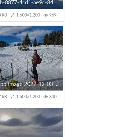
5417ffbb-8877-4cd1-ae9c-84bade547e71_autoscaled.jpg
8 kB
1.600×1.200
969
WhatsApp Image 2022-12-03 at 13.28.28.jpeg
7 kB
1.600×1.200
830