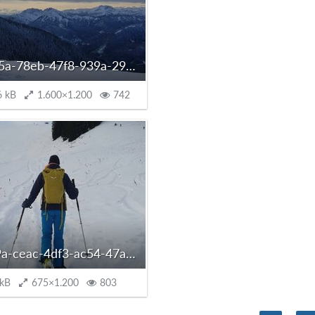
2719bb5a-78eb-47f8-939a-2967b1eb4dcf_autoscaled.jpg
6 kB
1.600×1.200
742
af43079a-ceac-4df3-ac54-47a3410b1b00_autoscaled.jpg
 kB
675×1.200
803