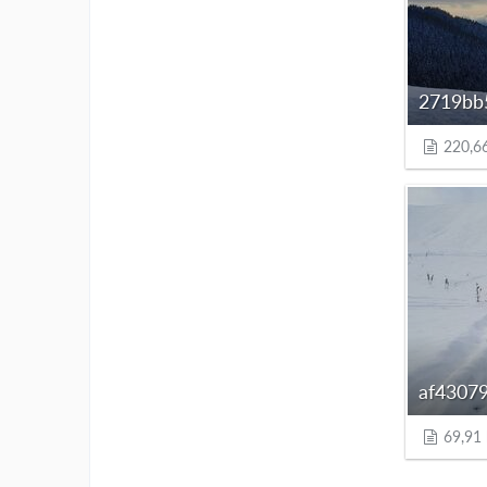
220,6
69,91