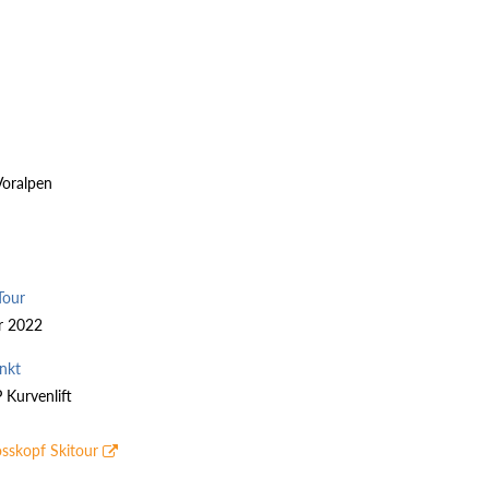
Voralpen
Tour
r 2022
nkt
P Kurvenlift
sskopf Skitour