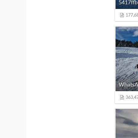
177,6
363,4