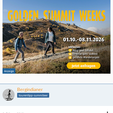
Bergindianer
tourentipp-summiteer